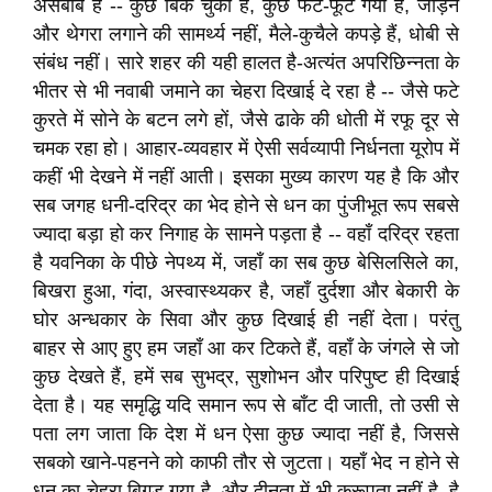
असबाब है -- कुछ बिक चुका है, कुछ फट-फूट गया है, जोड़ने
और थेगरा लगाने की सामर्थ्य नहीं, मैले-कुचैले कपड़े हैं, धोबी से
संबंध नहीं। सारे शहर की यही हालत है-अत्यंत अपरिछिन्नता के
भीतर से भी नवाबी जमाने का चेहरा दिखाई दे रहा है -- जैसे फटे
कुरते में सोने के बटन लगे हों, जैसे ढाके की धोती में रफू दूर से
चमक रहा हो। आहार-व्यवहार में ऐसी सर्वव्यापी निर्धनता यूरोप में
कहीं भी देखने में नहीं आती। इसका मुख्य कारण यह है कि और
सब जगह धनी-दरिद्र का भेद होने से धन का पुंजीभूत रूप सबसे
ज्यादा बड़ा हो कर निगाह के सामने पड़ता है -- वहाँ दरिद्र रहता
है यवनिका के पीछे नेपथ्य में, जहाँ का सब कुछ बेसिलसिले का,
बिखरा हुआ, गंदा, अस्वास्थ्यकर है, जहाँ दुर्दशा और बेकारी के
घोर अन्धकार के सिवा और कुछ दिखाई ही नहीं देता। परंतु
बाहर से आए हुए हम जहाँ आ कर टिकते हैं, वहाँ के जंगले से जो
कुछ देखते हैं, हमें सब सुभद्र, सुशोभन और परिपुष्ट ही दिखाई
देता है। यह समृद्धि यदि समान रूप से बाँट दी जाती, तो उसी से
पता लग जाता कि देश में धन ऐसा कुछ ज्यादा नहीं है, जिससे
सबको खाने-पहनने को काफी तौर से जुटता। यहाँ भेद न होने से
धन का चेहरा बिगड़ गया है, और दीनता में भी कुरूपता नहीं है, है