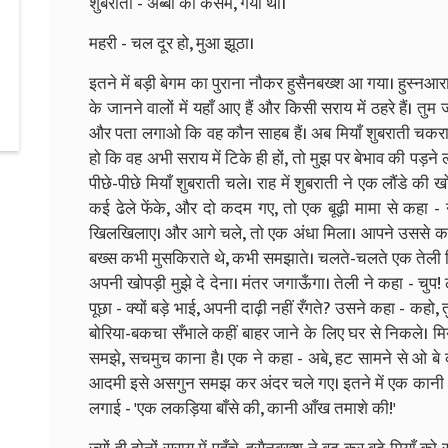
शुबराती - अब्बा की कसम, गया था।
महरी - चल दूर हो, मुआ झूठा।
इतने में बड़ी बेगम का पुराना नौकर हुसैनबख्श आ गया। हुस्नआ
के जानने वालों में यहाँ आए हैं और किसी सराय में ठहरे हैं।
और पता लगाओ कि वह कौन साहब हैं। अब मियाँ शुबराती चकराए 
हो कि वह अभी सराय में टिके ही हों, तो मुझ पर बेभाव की पड़ने 
पीछे-पीछे मियाँ शुबराती चले। राह में शुबराती ने एक लौंडे 
कई ढेले फेंके, और दो कदम गए, तो एक बूढ़ी मामा से कहा - 
खिलखिलाए। और आगे चले, तो एक अंधा मिला। आपने उससे कहा
बख्स कभी मुसकिराते थे, कभी समझाते। चलते-चलते एक तेली मिला,
अपनी खोपड़ी मुझे दे देना। मंतर जगाऊँगा। तेली ने कहा - चुप!
पूछा - क्यों बड़े भाई, अपनी दाढ़ी नहीं रँगते? उसने कहा - कहो, तुम
बोरिया-बकचा सँभाले कहीं बाहर जाने के लिए घर से निकले। मि
समझे, सचमुच काना है। एक ने कहा - अबे, हट सामने से ओ बे 
आदमी इसे असगुन समझ कर अंदर चले गए। इतने में एक कानी और
लगाई - 'एक लकड़िया बाँसे की, कानी आँख तमाशे की!'