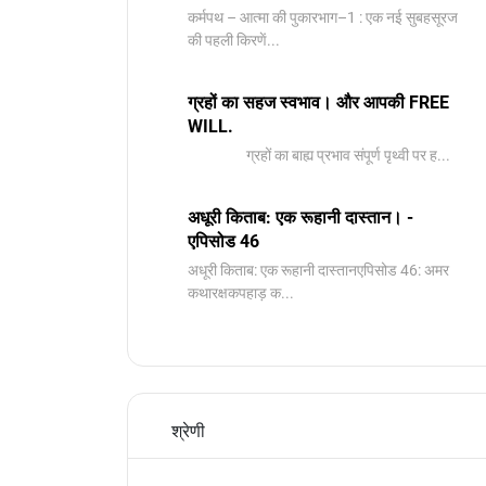
कर्मपथ – आत्मा की पुकारभाग–1 : एक नई सुबहसूरज
की पहली किरणें...
ग्रहों का सहज स्वभाव। और आपकी FREE
WILL.
ग्रहों का बाह्य प्रभाव संपूर्ण पृथ्वी पर ह...
अधूरी किताब: एक रूहानी दास्तान। -
एपिसोड 46
अधूरी किताब: एक रूहानी दास्तानएपिसोड 46: अमर
कथारक्षकपहाड़ क...
श्रेणी