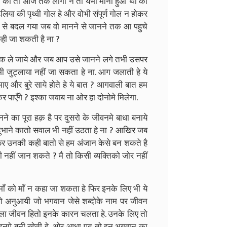
नने की तो आज तक लोगो ने तो येभी माना हुआ था की
ढलिया की पृथ्वी गोल हे और वोभी संपूर्ण गोल न होकर
 से बदल गया जब वो मानने से जानने तक आ पहुचे
कही जा शकती है ना ?
े तक ले जाये और जब आप उसे जानने लगे तभी उसपर
ी जुट्लाया नहीं जा सकता हे ना. आग जलाती हे ये
ाए और बुरे साये होते हे ये बात ? आगवाली बात हम
 पाएँगे ? इश्का जवाब ना ओर हा दोनोमे मिलेगा.
ने का पूरा हक़ है पर दुसरो के जीवनमे बाधा बनाये
भाने कातो सवाल भी नहीं उठता हे ना ? आखिर जब
फिर उनकी कही बातो से हम अंजान केसे बन शकते है
नहीं जान शकते ? मै तो किसी व्यक्तिको जोर नहीं
ँ को माँ न कहा जा शकता हे फिर इनके लिए भी ये
खो अनुआयी जो भगवान जेसे शब्दोके नाम पर जीवन
ा भला जीवन हितो इनके कारन चलता हे. उनके लिए तो
पा इनपे बनी रहेती हे, ओर आधा पद तो इन भगवान का