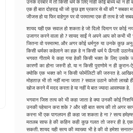
उनके दरबार में तो किसी धर्म के लिए नाहीं कोई बाध्य था न ह
एक ही बात दोहराइ थी जो कुछ इश प्रकार से थी की “ सबका मा
जीजस हो या फिर वाहेगुरु पर वो परमात्मा एक ही तत्व हे जो सब
शायद यही एक सवाल हो शकता हे जो दिलो दिमाग पर कोई 
उजागर करने वाला हो ? सायद साईं ने अपने आप को कभी भी भ
जितना वो परमात्मा. और अगर कोई धर्मगुरु या उनके कुछ अनु
किसी धर्मका कहेलाने का हक़ हे न किसी धर्म पे ऊँगली उठानेक
भगवत गीतामे ये कहा गया हेकी किसी भक्त के लिए उसके जन्मस
कारणों का होना जरुरी हो. या न किसी पुराणोमे न ही कुरान-ऐ
क्योकि एक भक्त को न किसी फोर्मलिटी की जरुरत हे. आखिर कर
मोहताज़ भी तो नहीं माना जाता ? सवाल उठाने कोतो लाखो ही 
खोज करने में मदद करता हे या नहीं ये बात ज्यादा आवश्यक हे.
भगवान जिश तत्व को भी कहा जाता हे क्या उनकी कोई निशचिं
उनकी पहेचान करा शके ? और रही बात सत्य की तो अगर सत्यभी
करना भी एक पागलपन ही कहा जा शकता हे ना ? सत्य हमेह्
मतलब साफ हे की कहिन कही कुछ गलत तो जरुर ही हे. एक स
सकती. शायद यही सत्य की व्याख्या भी हे की वो हमेशा सनात