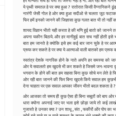
हर मान्यता सच हो येभी तो जरुरी नहीं हे ना. और रही बात मा
ये पृथ्वी समतल हे पर क्या हुआ ? रातोरात किसी वैग्नानिकने ढूं
नारंगी जेसी गोल हे ओर क्या हुआ सदीओ से चलता जूठ फटाक
फिर हमें इनको जानने की जिज्ञासा कुछ गलत बात भी तो नहीं 
शायद विज्ञान भीतो यही करता हे की मणि हुई बातो को जानन
अपना यकीन बिठाये. और हर मानीहुई बात सच नहीं होती इसे भ
बात हम जानते हे क्योकि इसे हम कई बार जान चुके हे पर आत्म
प्रूफ कर सकते हे पर क्या ये आत्माओ वाली बातको हम प्रूफ कर
स्वतंत्र देशके नागरिक होने के नाते अपनि हर समस्या को जान
ओर ये सवालतो हम खुदसे भी कर शकते हे जिसमे जन-भावना दु
भगवान के होने की बात हम सहसा बिना कुछ सोचे मन लेते हे 
ओर रही बात जानने की फिर बिना खुदसे किये सवाल हम कुछभी 
देना चाहता पर एक सवाल आपका जीवन भीतो बदल शकता हे ?
ओर आजका तो समय ही कुछ ऐसा ही बिना सबूतों को बाप ओर मा
धारा क्योना अपनाई जाए पर भला इशे छोड़ा जाये तो कई ला
गुजारते हे उनका क्या ? उन शाधू , संत , फकीरों ओंर पोप क
कोई इने माने या न माने श्रध्धा के कारन अंधे भक्तो की कृ