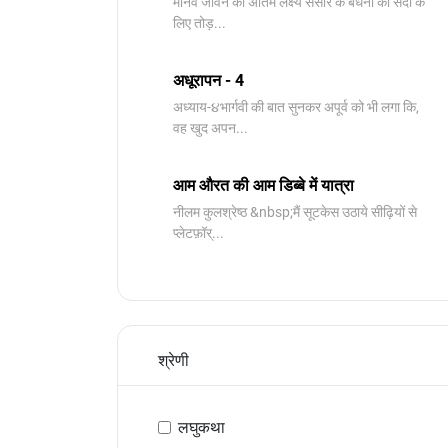
मानव जीवन का अंतिम लक्ष्य संसार के बंधनों को सदा के
लिए तोड़...
अधूरापन - 4
अध्याय-૪भार्गवी की बात सुनकर अपूर्व को भी लगा कि,
वह खुद अपन...
आम औरत की आम डिब्बे में यात्रा
नीलम कुलश्रेष्ठ &nbsp;मैं सूटकेस उठाये सीढ़ियों से
प्लेटफ़ॉर्...
श्रेणी
लघुकथा