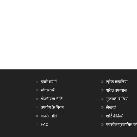
हमारे बारे में
श्रेष्ठ कहानियां
संपर्क करें
श्रेष्ठ उपन्यास
गोपनीयता नीति
गुजराती वीडियो
उपयोग के नियम
लेखकों
वापसी नीति
शॉर्ट वीडियो
FAQ
पेपरबैक प्रकाशित करे