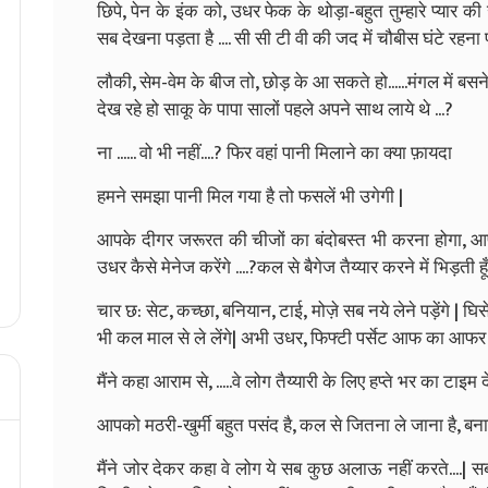
छिपे, पेन के इंक को, उधर फेक के थोड़ा-बहुत तुम्हारे प्यार 
सब देखना पड़ता है .... सी सी टी वी की जद में चौबीस घंटे रहना प
लौकी, सेम-वेम के बीज तो, छोड़ के आ सकते हो......मंगल में बसन
देख रहे हो साकू के पापा सालों पहले अपने साथ लाये थे ...?
ना ...... वो भी नहीं....? फिर वहां पानी मिलाने का क्या फ़ायदा
हमने समझा पानी मिल गया है तो फसलें भी उगेगी |
आपके दीगर जरूरत की चीजों का बंदोबस्त भी करना होगा, आ
उधर कैसे मेनेज करेंगे ....?कल से बैगेज तैय्यार करने में भिड़ती ह
चार छ: सेट, कच्छा, बनियान, टाई, मोज़े सब नये लेने पड़ेंगे | घिसे
भी कल माल से ले लेंगे| अभी उधर, फिफ्टी पर्सेट आफ का आफर 
मैंने कहा आराम से, .....वे लोग तैय्यारी के लिए हप्ते भर का टाइम देत
आपको मठरी-खुर्मी बहुत पसंद है, कल से जितना ले जाना है, बनाए दे
मैंने जोर देकर कहा वे लोग ये सब कुछ अलाऊ नहीं करते....| सब दस