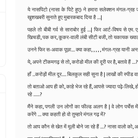
ये नासपिटो (नासा के पिटे हुए) ने हमारा सलेक्शन मंगल-ग्रह ज
खुशखबरी सुनाते हुए मुबारकबाद दिया है ....|
पहले तो बीबी गर्व से साराबोर हुई ....| फिर आर्ट-विषय से एम.
खिचडी, पक कर, कूकर-वाली लंबी सीटी बजी, तो यकायक ख्याल आया
उनने फिर स-अवाक पूछा.... क्या कहा, , , , , मंगल-ग्रह यानी अन्तरिक
ये, अपने टीकमगढ़ से तो, करोडो मील की दूरी पर है, बतावे हैं ....?
हाँ ...करोड़ों मील दूर..... बिलकुल सही सुना है | लाखों की स्पीड
तो बताओ आप ही को, काहे भेज रहे हैं, आपसे ज्यादा पढ़े-लिखे, ह
रहे .......?
मैंने कहा, पगली उन लोगों का फील्ड अलग है | वे लोग पर्चेस में 
करेंगे .... क्या कहती हो वो तुम्हारे मंगल गढ़ में?
तो आप कौन से खेत में मूली बोने जा रहे हैं ....? नासा वालो क