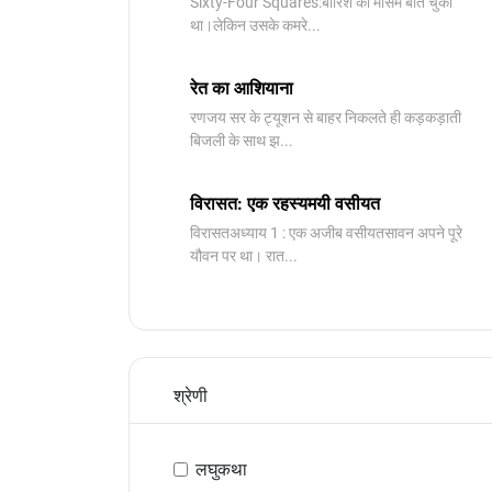
Sixty-Four Squares:बारिश का मौसम बीत चुका
था।लेकिन उसके कमरे...
रेत का आशियाना
रणजय सर के ट्यूशन से बाहर निकलते ही कड़कड़ाती
बिजली के साथ झ...
विरासत: एक रहस्यमयी वसीयत
विरासतअध्याय 1 : एक अजीब वसीयतसावन अपने पूरे
यौवन पर था। रात...
श्रेणी
लघुकथा