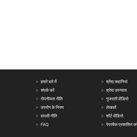
हमारे बारे में
श्रेष्ठ कहानियां
संपर्क करें
श्रेष्ठ उपन्यास
गोपनीयता नीति
गुजराती वीडियो
उपयोग के नियम
लेखकों
वापसी नीति
शॉर्ट वीडियो
FAQ
पेपरबैक प्रकाशित करे