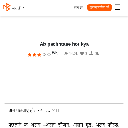
☰
लॉग इन
मराठी
मुक्त प्रकाशित करें
Ab pachhtaae hot kya
(6k)
14.2k
3
3k
अब पछताए होत क्या ....? II
पछताने के अलग –अलग सीजन, अलग मूड, अलग फील्ड,