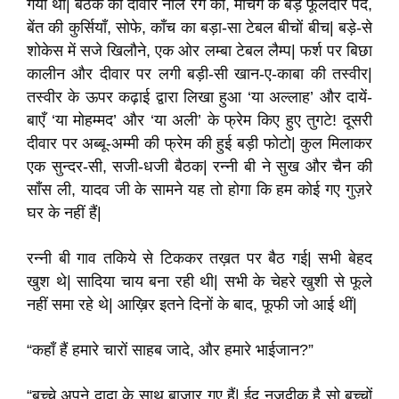
गया था| बैठक की दीवार नीले रंग की, मैचिंग के बड़े फूलदार पर्दे,
बेंत की कुर्सियाँ, सोफे, काँच का बड़ा-सा टेबल बीचों बीच| बड़े-से
शोकेस में सजे खिलौने, एक ओर लम्बा टेबल लैम्प| फर्श पर बिछा
कालीन और दीवार पर लगी बड़ी-सी खान-ए-काबा की तस्वीर|
तस्वीर के ऊपर कढ़ाई द्वारा लिखा हुआ ‘या अल्लाह’ और दायें-
बाएँ ‘या मोहम्मद’ और ‘या अली’ के फ्रेम किए हुए तुगटे! दूसरी
दीवार पर अब्बू-अम्मी की फ्रेम की हुई बड़ी फोटो| कुल मिलाकर
एक सुन्दर-सी, सजी-धजी बैठक| रन्नी बी ने सुख और चैन की
साँस ली, यादव जी के सामने यह तो होगा कि हम कोई गए गुज़रे
घर के नहीं हैं|
रन्नी बी गाव तकिये से टिककर तख़त पर बैठ गई| सभी बेहद
खुश थे| सादिया चाय बना रही थी| सभी के चेहरे खुशी से फूले
नहीं समा रहे थे| आख़िर इतने दिनों के बाद, फूफी जो आई थीं|
“कहाँ हैं हमारे चारों साहब जादे, और हमारे भाईजान?”
“बच्चे अपने दादा के साथ बाज़ार गए हैं| ईद नज़दीक है सो बच्चों