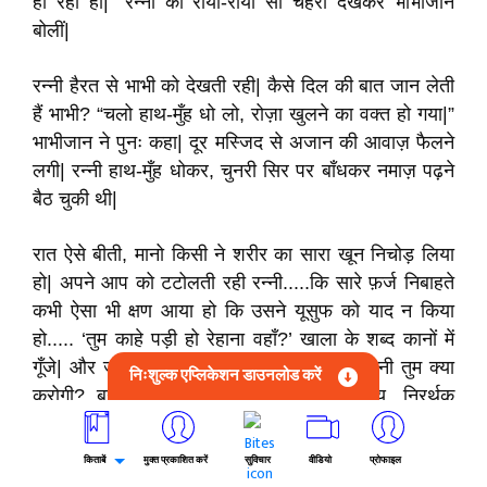
हो रही हो|” रन्नी का रोया-रोया सा चेहरा देखकर भाभीजान
बोलीं|
रन्नी हैरत से भाभी को देखती रही| कैसे दिल की बात जान लेती
हैं भाभी? “चलो हाथ-मुँह धो लो, रोज़ा खुलने का वक्त हो गया|”
भाभीजान ने पुनः कहा| दूर मस्जिद से अजान की आवाज़ फैलने
लगी| रन्नी हाथ-मुँह धोकर, चुनरी सिर पर बाँधकर नमाज़ पढ़ने
बैठ चुकी थी|
रात ऐसे बीती, मानो किसी ने शरीर का सारा खून निचोड़ लिया
हो| अपने आप को टटोलती रही रन्नी.....कि सारे फ़र्ज निबाहते
कभी ऐसा भी क्षण आया हो कि उसने यूसुफ को याद न किया
हो..... ‘तुम काहे पड़ी हो रेहाना वहाँ?’ खाला के शब्द कानों में
गूँजे| और जब वह मक़सद भी पूरा हो जाएगा तो रन्नी तुम क्या
निःशुल्क एप्लिकेशन डाउनलोड करें
करोगी? बगैर मक़सद क्या जी सकोगी? निरुद्देश्य, निरर्थक
जीवन? रोती रही वह और बीमार यूसुफ सामने आते रहे| बार-बार
कल्पना में सामने आते रहे| काश! एक बार कोई कहता कि चलो
किताबें
मुक्त प्रकाशित करें
सुविचार
वीडियो
प्रोफाइल
रेहाना यूसुफ ने बुलाया है|