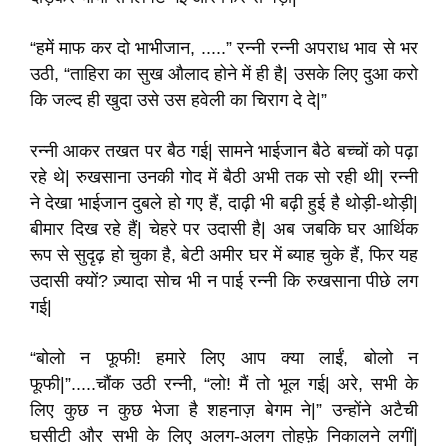
“हमें माफ कर दो भाभीजान, .....” रन्नी रन्नी अपराध भाव से भर
उठी, “ताहिरा का सुख औलाद होने में ही है| उसके लिए दुआ करो
कि जल्द ही खुदा उसे उस हवेली का चिराग दे दे|”
रन्नी आकर तखत पर बैठ गई| सामने भाईजान बैठे बच्चों को पढ़ा
रहे थे| रुखसाना उनकी गोद में बैठी अभी तक सो रही थी| रन्नी
ने देखा भाईजान दुबले हो गए हैं, दाढ़ी भी बढ़ी हुई है थोड़ी-थोड़ी|
बीमार दिख रहे हैं| चेहरे पर उदासी है| अब जबकि घर आर्थिक
रूप से सुदृढ़ हो चुका है, बेटी अमीर घर में ब्याह चुके हैं, फिर यह
उदासी क्यों? ज़्यादा सोच भी न पाई रन्नी कि रुखसाना पीछे लग
गई|
“बोलो न फूफी! हमारे लिए आप क्या लाईं, बोलो न
फूफी|”.....चौंक उठी रन्नी, “लो! मैं तो भूल गई| अरे, सभी के
लिए कुछ न कुछ भेजा है शहनाज़ बेगम ने|” उन्होंने अटैची
घसीटी और सभी के लिए अलग-अलग तोहफ़े निकालने लगीं|