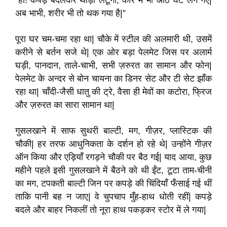
“हाँ! कपड़े बदलकर थोड़ा लेटूँगी, कार में भी आठ घंटे लग गए|
अब भाभी, शरीर भी तो थक गया है|”
पूरा घर चम-चमा रहा था| चौके में स्टील की अलमारी थी, उसमें
करीने से बर्तन सजे थे| एक ओर बड़ा पेलमेट जिस पर अलार्म
घड़ी, पानदान, ताले-चाभी, सभी ज़रुरत का सामान और फोन|
पेलमेट के अन्दर से बोन चायना का डिनर सेट और टी सेट झाँक
रहा था| चाँदी-जैसी धातु की ट्रे, वैसा ही मेवों का कटोरा, फ्रिज
और ज़रुरत का सारा सामान था|
गुसलखाने में साफ सुथरी बाल्टी, मग, गीज़र, प्लास्टिक की
चौकी| हर तरफ आधुनिकता के दर्शन हो रहे थे| उन्होंने गीज़र
ऑन किया और एड़ियाँ रगड़ने चौकी पर बैठ गई| याद आया, कुछ
महीने पहले इसी गुसलखाने में बैठने को थी ईंट, टूटा ताम-चीनी
का मग, टपकती बाल्टी जिन पर कपड़े की चिंदियाँ फँसाई गई थीं
ताकि पानी बह न जाए| वे चुपचाप मुँह-हाथ धोती रहीं| कपड़े
बदले और बाहर निकलीं तो नूरा हाथ पकड़कर स्टोर में ले गया|