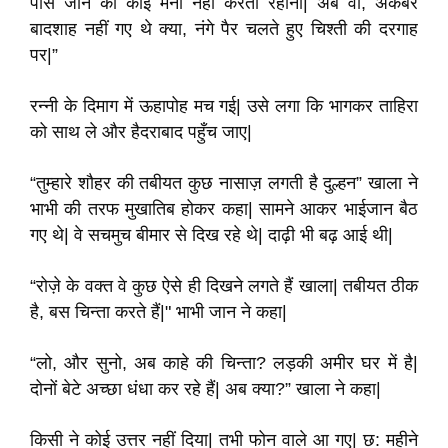
पास जाने को कोई मना नहीं करता रेहाना| अब वो, अकबर
बादशाह नहीं गए थे क्या, नंगे पैर चलते हुए चिश्ती की दरगाह
पर|”
रन्नी के दिमाग में ऊहापोह मच गई| उसे लगा कि भागकर ताहिरा
को साथ ले और हैदराबाद पहुँच जाए|
“तुम्हारे शौहर की तबीयत कुछ नासाज़ लगती है दुल्हन” खाला ने
भाभी की तरफ मुखातिब होकर कहा| सामने आकर भाईजान बैठ
गए थे| वे सचमुच बीमार से दिख रहे थे| दाढ़ी भी बढ़ आई थी|
“रोज़े के वक्त वे कुछ ऐसे ही दिखने लगते हैं खाला| तबीयत ठीक
है, बस चिन्ता करते हैं|" भाभी जान ने कहा|
“लो, और सुनो, अब काहे की चिन्ता? लड़की अमीर घर में है|
दोनों बेटे अच्छा धंधा कर रहे हैं| अब क्या?” खाला ने कहा|
किसी ने कोई उत्तर नहीं दिया| तभी फोन वाले आ गए| छ: महीने