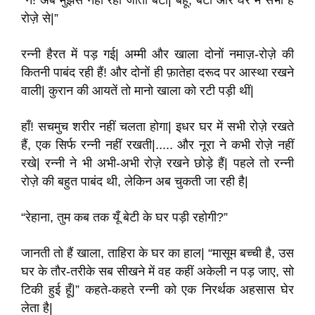
“न! अब मुझसे नहीं रहा जाता बेटी| बहू, बेटा और घर में सभी हैं
रोज़े से|”
रन्नी हैरत में पड़ गई| अम्मी और खाला दोनों नमाज़-रोज़े की
कितनी पाबंद रही हैं! और दोनों ही फ़ातेहा दरूद पर आस्था रखने
वाली| कुरान की आयतें तो मानो खाला को रटी पड़ी थीं|
हाँ! सचमुच शरीर नहीं चलता होगा| इधर घर में सभी रोज़े रखते
हैं, एक सिर्फ रन्नी नहीं रखती|..... और नूरा ने कभी रोज़े नहीं
रखे| रन्नी ने भी अभी-अभी रोज़े रखने छोड़े हैं| पहले तो रन्नी
रोज़े की बहुत पाबंद थी, लेकिन अब चुकती जा रही है|
“रेहाना, तुम कब तक यूँ बेटी के घर पड़ी रहोगी?”
जानती तो हैं खाला, ताहिरा के घर का हाल| “मासूम बच्ची है, उस
घर के तौर-तरीके सब सीखने में वह कहीं अकेली न पड़ जाए, सो
टिकी हुई हूँ|” कहते-कहते रन्नी को एक निरर्थक अहसास घेर
लेता है|