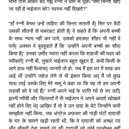
भाभी पास आकर बैठ गईं| रन्नी ने धीमे से पूछा-“क्या चिन्ता खाए
जा रही है भाईजान को? स्वस्थ नहीं दिखते?”
“हाँ रन्नी बेगम! उन्हें ताहिरा की चिन्ता सताती है| सिर पर बैठी
उसकी सौतनों से घबराहट होती है| वे कहते हैं कि अपनी बच्ची
के साथ न्याय नहीं कर पाये, उसको हमउम्र शौहर भी नहीं दे
पाये| अक्सर वे बुदबुदाते हैं कि ‘उन्होंने अपनी बच्ची का सौदा
किया है|’ उनका ज़मीर गवारा नहीं करता कि शाहजी की मदद को
स्वीकारें| रन्नी बी, तुम्हारे भाईजान बहुत खुद्दार हैं, कभी किसी के
आगे हाथ नहीं फैलाया| जानती तो हो, जब मैं इस घर में ब्याह कर
आई थी उन्होंने जहेज़ लेने से भी इंकार किया था| मैं जो कुछ
साथ लाई उसके लिए मेरे मामू ने कहा था कि यह तो हम अपनी
लड़की को दे रहे हैं|” रन्नी अपने भाई के प्रति गर्व से भर उठी|
इतनी गरीबी और ज़िल्लतों में भी भाईजान ने अपने आदर्श खोखले
नहीं होने दिए थे| आख़िर हैं तो वे उन दादा के बेटे जिन्होंने कभी
समझौता नहीं किया, जब अंग्रेज़ अफ़सर की गाड़ी घंटों दादाजी
के घर के सामने खड़ी रहती थी, कि वे दादाजी को अच्छा पद
और नौकरी देना चाहते थे| हाँ! दादाजी को कोई प्रलोभन नहीं