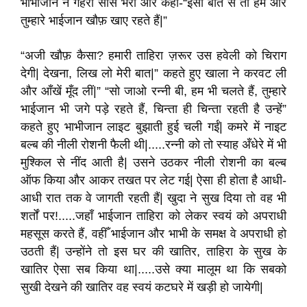
भाभीजान ने गहरी साँस भरी और कहा-“इसी बात से तो हम और
तुम्हारे भाईजान खौफ़ खाए रहते हैं|”
“अजी खौफ़ कैसा? हमारी ताहिरा ज़रूर उस हवेली को चिराग
देगी| देखना, लिख लो मेरी बात|” कहते हुए खाला ने करवट ली
और आँखें मूँद लीं|” “सो जाओ रन्नी बी, हम भी चलते हैं, तुम्हारे
भाईजान भी जगे पड़े रहते हैं, चिन्ता ही चिन्ता रहती है उन्हें”
कहते हुए भाभीजान लाइट बुझाती हुई चली गईं| कमरे में नाइट
बल्ब की नीली रोशनी फैली थी|.....रन्नी को तो स्याह अँधेरे में भी
मुश्किल से नींद आती है| उसने उठकर नीली रोशनी का बल्ब
ऑफ किया और आकर तखत पर लेट गई| ऐसा ही होता है आधी-
आधी रात तक वे जागती रहती हैं| खुदा ने सुख दिया तो वह भी
शर्तों पर!.....जहाँ भाईजान ताहिरा को लेकर स्वयं को अपराधी
महसूस करते हैं, वहीँ भाईजान और भाभी के समक्ष वे अपराधी हो
उठती हैं| उन्होंने तो इस घर की खातिर, ताहिरा के सुख के
खातिर ऐसा सब किया था|.....उसे क्या मालूम था कि सबको
सुखी देखने की खातिर वह स्वयं कटघरे में खड़ी हो जायेगी|