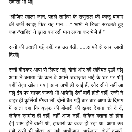
उदासी भी थी|
“लीजिए खाला जान, पहले ताहिरा के ससुराल की काजू बादाम
की बर्फी खाइए फिर यह पान.....” भाभी ने डिब्बा सरकाते हुए
कहा-“ताहिरा ने ख़ास बनारसी पान लगवा कर भेजे हैं|”
रन्नी की उदासी गई नहीं, वह उठ बैठी, .....सामने से आपा आती
दिखीं|
रन्नी दौड़कर आपा से लिपट गई| दोनों ओर की ख़ैरियत पूछी गई|
आपा ने बताया कि कल वे अपने चचाज़ात भाई के घर पर थीं|
वहीँ रोज़ा खोला गया| आज अभी ही आई हैं, और सीधे यहीं आ
गईं| ईद पर शायद सज्जो भी आयेगी| ढेरों बातें होती रहीं| रन्नी ने
बाहर ही कुर्सियाँ मँगवा लीं, दोनों बैठ गईं| बार-बार आपा के दिमाग
में आता रहा कि यूसुफ की बीमारी की ख़बर रेहाना को दे दें,
लेकिन ख़ामोश ही रहीं| नहीं आज नहीं, लेकिन बताना तो होगा
ही| शाम होने वाली थी, इफ्तारी का वक्त हो रहा था| आपा उठ
गई| रन्नी भी भीतर आ गई| भाभीजान, भाईजान, दोनों दुल्हनें,