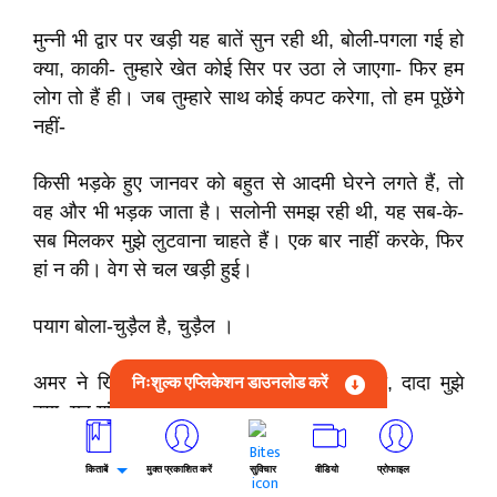
मुन्नी भी द्वार पर खड़ी यह बातें सुन रही थी, बोली-पगला गई हो
क्या, काकी- तुम्हारे खेत कोई सिर पर उठा ले जाएगा- फिर हम
लोग तो हैं ही। जब तुम्हारे साथ कोई कपट करेगा, तो हम पूछेंगे
नहीं-
किसी भड़के हुए जानवर को बहुत से आदमी घेरने लगते हैं, तो
वह और भी भड़क जाता है। सलोनी समझ रही थी, यह सब-के-
सब मिलकर मुझे लुटवाना चाहते हैं। एक बार नाहीं करके, फिर
हां न की। वेग से चल खड़ी हुई।
पयाग बोला-चुड़ैल है, चुड़ैल ।
निःशुल्क एप्लिकेशन डाउनलोड करें
अमर ने खिसियाकर कहा-तुमने नाहक उससे कहा, दादा मुझे
क्या, यह गांव न सही और गांव सही।
मुन्नी का चेहरा फक हो गया।
किताबें
मुक्त प्रकाशित करें
सुविचार
वीडियो
प्रोफाइल