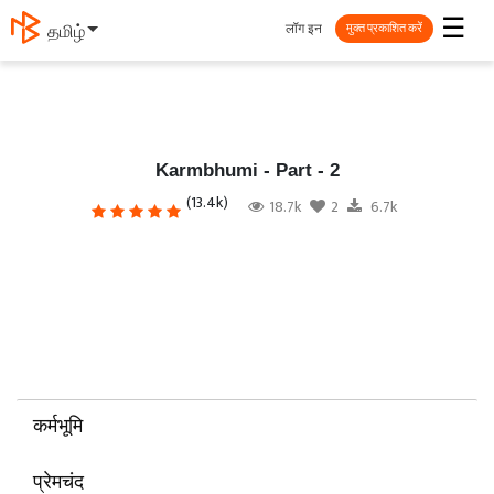
☰
लॉग इन
தமிழ்
मुक्त प्रकाशित करें
Karmbhumi - Part - 2
(13.4k)
18.7k
2
6.7k
कर्मभूमि
प्रेमचंद