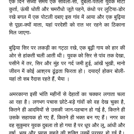
एक दिन संध्‍या समय एक सांवला-सा, दुबला-पतला युवक मोटा
कुर्ता, ऊंची धोती और चमरौधो जूते पहने, कंधो पर लुटिया-डोर
रखे बगल में एक पोटली दबाए इस गांव में आया और एक बुढ़िया
से पूछा-क्यों माता, यहां परदेशी को रात भर रहने का ठिकाना
मिल जाएगा-
बुढ़िया सिर पर लकड़ी का गट्ठा रखे, एक बूढ़ी गाय को हार की
ओर से हांकती चली आती थी। युवक को सिर से पांव तक देखा,
पसीने में तर, सिर और मुंह पर गर्द जमी हुई, आंखें भूखी, मानो
जीवन में कोई आश्रय ढूंढ़ता फिरता हो। दयार्द्र होकर बोली-
यहां तो सब रैदास रहते हैं, भैया ।
अमरकान्त इसी भांति महीनों से देहातों का चक्कर लगाता चला
आ रहा है। लगभग पचास छोटे-बड़े गांवों को वह देख चुका है,
कितने ही आदमियों से उसकी जान-पहचान हो गई है, कितने ही
उसके सहायक हो गए हैं, कितने ही भक्त बन गए हैं। नगर का
वह सुकुमार युवक दुबला तो हो गया है पर धूप और लू, आंधी और
वर्षा, भूख और प्यास सहने की शक्ति उसमें प्रखर हो गई है।