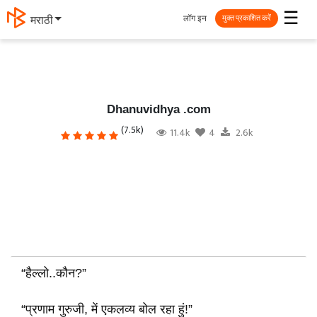
☰
लॉग इन
मराठी
मुक्त प्रकाशित करें
Dhanuvidhya .com
(7.5k)
11.4k
4
2.6k
“हैल्लो..कौन?”
“प्रणाम गुरुजी, में एकलव्य बोल रहा हुं!”