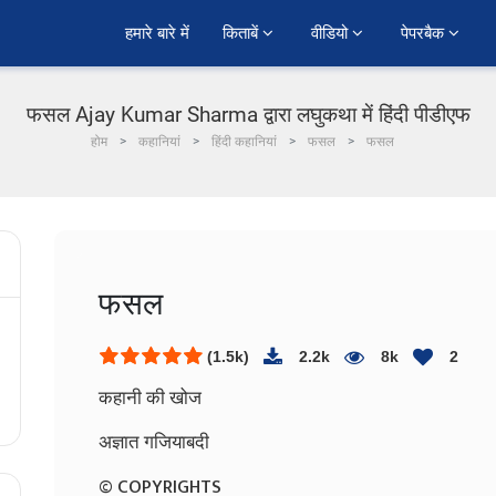
हमारे बारे में
किताबें 
वीडियो 
पेपरबैक 
फसल Ajay Kumar Sharma द्वारा लघुकथा में हिंदी पीडीएफ
होम
कहानियां
हिंदी कहानियां
फसल
फसल
फसल
(1.5k)
2.2k
8k
2
कहानी की खोज
अज्ञात गजियाबदी
© COPYRIGHTS