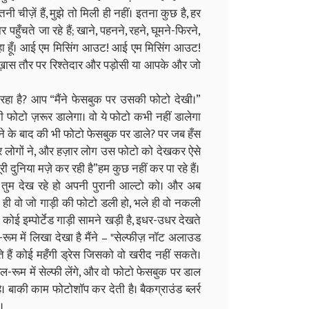
इतनी चीज़ें हैं, मुझे तो मिली ही नहीं। इतना कुछ है, हर
हुँचते जा रहे हैं; खाने, पहनने, रहने, घूमने-फिरने,
 रहा हूँ। आई एम मिसिंग आउट! आई एम मिसिंग आउट!
है"ख़ास तौर पर रिश्तेदार और पड़ोसी या आपके और जो
हा है? आप “मैंने फेसबुक पर उसकी फोटो देखी।”
पनी फोटो ज़रूर डालेगा। वो ये फोटो कभी नहीं डालेगा
सने के बाद की भी फोटो फेसबुक पर डाले? पर जब हँस
ज़ार लोगों ने, और हज़ार लोग उस फोटो को देखकर ऐसे
 पूरी दुनिया मज़े कर रही है”हम कुछ नहीं कर पा रहे हैं।
तुम देख रहे हो अपनी पुरानी आल्टो को। और अब
े ही वो जो गाड़ी की फोटो डली हो, भले ही वो नकली
 कि कोई इम्पोर्टेड गाड़ी सामने खड़ी है, इधर-उधर देखते
यल-रूम में लिखा देखा है मैंने – "सेल्फीज़ नॉट अलाउड
खते हैं कोई महँगी ड्रेस जिसको वो खरीद नहीं सकते।
ल-रूम में सेल्फी लेंगे, और वो फोटो फेसबुक पर डाल
 बाकी काम फोटोशॉप कर देती है। बैकग्राउंड ब्लर्र
।