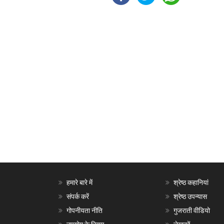
हमारे बारे में
श्रेष्ठ कहानियां
संपर्क करें
श्रेष्ठ उपन्यास
गोपनीयता नीति
गुजराती वीडियो