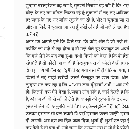
तुम्हारा फ़्रस्ट्रेशन बढ़ रहा है, तुम्हारी निराशा बढ़ रही है, कि -“
चीज़ के नए-नए मॉडल निकल रहे हैं; दुकानों में नए-नए आविष्कार प
हर जगह के नए-नए ज़रिए खुलते जा रहे हैं, और मैं चूकता जा
और ना सिर्फ़ मैं चूकता जा रहा हूँ, कोई और है जो मज़े ले रहा 
करीब है।
अगर हम आपसे पूछे कि कैसे पता कि कोई और है जो मज़े ले र
क्योंकि जो मज़े ले रहा होता है वो मज़े लेते हुए फेसबुक पर अ
कि मज़े लेने के बाद क्या हुआ। कभी किसी को देखा है कि वो हँ
रहे होते हैं तो फोटो आ जाती है फेसबुक पर। वो फोटो देखी ह
हो गए – “ये भी हँस रहा है; मैं ही रह गया बस। मैं ही पीछे रह गया,
किसी ने नई गाड़ी खरीदी, उसने फेसबुक पर डाल दिया। और 
तुम्हारा मन कर रहा है कि – “आग लगा दूँ इसमें अभी!” अब भल
हो। कितनी दफे मैंने देखा है, जवान लोग होते हैं, जहाँ देखते हैं
हैं, और जल्दी से सेल्फी ले लेते हैं। कपड़ों की दुकानों के ट्रा
(सेल्फी लेने की अनुमति नहीं है)"। लड़के-लड़कियाँ हैं वहाँ, दे
उसका ट्रायल तो कर सकते हैं। वहाँ ट्रायल करने जाएँगे, ट्राय
दी जाएगी। अब दस का दिल जला दिया, धुआँ-ही-धुआँ उठ रहा है।
कर देती है तो पता भी नहीं चला कि ट्रायल रूम में ली है ये फोटो