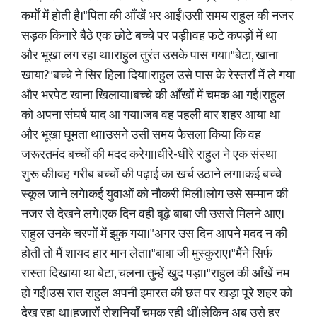
कर्मों में होती है।"पिता की आँखें भर आईं।उसी समय राहुल की नजर
सड़क किनारे बैठे एक छोटे बच्चे पर पड़ी।वह फटे कपड़ों में था
और भूखा लग रहा था।राहुल तुरंत उसके पास गया।"बेटा, खाना
खाया?"बच्चे ने सिर हिला दिया।राहुल उसे पास के रेस्तराँ में ले गया
और भरपेट खाना खिलाया।बच्चे की आँखों में चमक आ गई।राहुल
को अपना संघर्ष याद आ गया।जब वह पहली बार शहर आया था
और भूखा घूमता था।उसने उसी समय फैसला किया कि वह
जरूरतमंद बच्चों की मदद करेगा।धीरे-धीरे राहुल ने एक संस्था
शुरू की।वह गरीब बच्चों की पढ़ाई का खर्च उठाने लगा।कई बच्चे
स्कूल जाने लगे।कई युवाओं को नौकरी मिली।लोग उसे सम्मान की
नजर से देखने लगे।एक दिन वही बूढ़े बाबा जी उससे मिलने आए।
राहुल उनके चरणों में झुक गया।"अगर उस दिन आपने मदद न की
होती तो मैं शायद हार मान लेता।"बाबा जी मुस्कुराए।"मैंने सिर्फ
रास्ता दिखाया था बेटा, चलना तुम्हें खुद पड़ा।"राहुल की आँखें नम
हो गईं।उस रात राहुल अपनी इमारत की छत पर खड़ा पूरे शहर को
देख रहा था।हजारों रोशनियाँ चमक रही थीं।लेकिन अब उसे हर