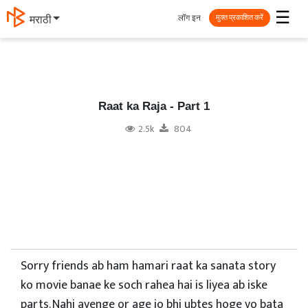
☰
लॉग इन
मराठी
मुक्त प्रकाशित करें
Raat ka Raja - Part 1
2.5k
804
Sorry friends ab ham hamari raat ka sanata story
ko movie banae ke soch rahea hai is liyea ab iske
parts. Nahi ayenge or age jo bhi ubtes hoge vo bata