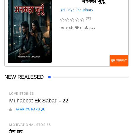
अनकहा जुनूँ
द्वारा Priya Chaudhary
(1k)
15.6k
0
6.7k
कुल प्रकरण : 7
NEW REALESED
LOVE STORIES
Muhabbat Ek Sabaq - 22
AFARIYA FARUQUI
MOTIVATIONAL STORIES
मेरा घर