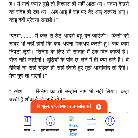
है। मैं नाचूं क्या? मुझे तो विश्वास ही नहीं आता था। स्वप्न देखने
का संदेह हो रहा था। अब आई है राह पर देर आए दुरुस्त आए।
कोई दैवी प्रेरणा समझो।"
"प्रभा........ मैं कल से ठेट आदर्श बहू बन जाऊंगी। किसी को
खबर भी नहीं होगी कि कब अपना मेकअप करती हूं। सब काम
निपटा लूंगी। सिनेमा के लिए भी सप्ताह में एक दिन काफी है।
रोज नहीं जाऊंगी। बूढ़ियों के पांव छू लेने में ही क्या हर्ज है। वे
देवियां ना सही चुड़ैल ही सही हंसते हुए मुझे आशीर्वाद तो देंगी।
मेरा गुण तो गाएंगी।"
" रमेश....... सिनेमा का तो उन्होंने नाम भी नहीं लिया। कहा
बच्ची है शौक है तो जाने दो।"
निःशुल्क एप्लिकेशन डाउनलोड करें
"प्रभा........ तुमको जो इसका शौक है, अब तुम्हें भी ना जाने
दूंगी, पैसे बचाऊंगी।"
किताबें
मुक्त प्रकाशित करें
सुविचार
वीडियो
प्रोफाइल