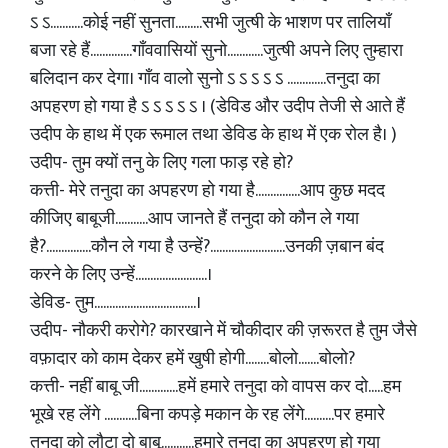
ऽ ऽ...........कोई नहीं सुनता.........सभी जुत्षी के भाशण पर तालियाँ
बजा रहे हैं..............गाँववासियों सुनो............जुत्षी अपने लिए तुम्हारा
बलिदान कर देगा। गाँव वालो सुनो ऽ ऽ ऽ ऽ ऽ .............तनुदा का
अपहरण हो गया है ऽ ऽ ऽ ऽ ऽ । (डेविड और उदीप तेजी से आते हैं
उदीप के हाथ में एक रूमाल तथा डेविड के हाथ में एक रोल है। )
उदीप- तुम क्यों तनु के लिए गला फाड़ रहे हो?
कत्ती- मेरे तनुदा का अपहरण हो गया है...............आप कुछ मदद
कीजिए बाबूजी...........आप जानते हैं तनुदा को कौन ले गया
है?...............कौन ले गया है उन्हें?.........................उनकी ज़बान बंद
करने के लिए उन्हें........................।
डेविड- तुम..................................।
उदीप- नौकरी करोगे? कारखाने में चौकीदार की ज़रूरत है तुम जैसे
वफ़ादार को काम देकर हमें खुषी होगी........बोलो.......बोलो?
कत्ती- नहीं बाबू जी.............हमें हमारे तनुदा को वापस कर दो.....हम
भूखे रह लेंगे ...........बिना कपड़े मकान के रह लेंगे..........पर हमारे
तनुदा को लौटा दो बाबू...........हमारे तनुदा का अपहरण हो गया