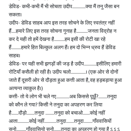
डेविड- कभी-कभी मैं भी सोचता उदीप...............क्या मैं तनु जैसा बन
सकता।
उदीप- डेविड साहब आप इस तरह सोचने के लिए स्वतंत्र नहीं
हैं.....हमारे लिए इस तरह सोचना गुनाह है.............जनता विद्रोह न
कर दे यही तो हमें देखना है............हम इसी की रोटी खा रहे
हैं...........हमारे हित बिल्कुल अलग हैं। हम दो भिन्न ध्रुव हैं डेविड
साहब।
डेविड- पर यही सभी झगड़ों की जड़ है उदीप..............इसीलिए हमारी
रोटियाँ कसैली हो रही है। उदीप चलो.................। (एक ओर से दोनों
जाते हैं दूसरी ओर से दौड़ता हुआ कत्ती आता है, वह हड़बड़ाया हुआ
अत्यन्त व्याकुल है।)
कत्ती- तो ये लोग भी चले गए...............अब किससे पूछूँ?..........तनुदा
को कौन ले गया? किसी ने तनुदा का अपहरण कर लिया
है........दौड़ो.........तनुदा ..........तनुदा को बचाओ........कोई नहीं
आता.............कोई नहीं..............तनुदा.........तनुदा..........गाँववासियों
सुनो...........गाँववासियो सुनो........तनुदा का अपहरण हो गया है ऽ ऽ ऽ