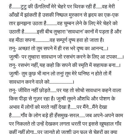
हैं..........टुटु की ऊँगलियाँ मेरे चेहरे पर थिरक रही हैं.......वह मेरी
आँखों में झांकती है उसकी निष्छल मुस्कान से हृदय का एक-एक
तार झनझना उठता है............वह चुम्बन लेने के लिए मेरे चेहरे को
उठाती है..............इसी बीच तुम्हारा ‘सावधान’ कानों में पड़ता है और
वह मीठा सपना................वह सम्पूर्ण दृष्य हवा हो जाता है।
तनु- अच्छा! तो तुम सपने में ही रस भरे दृष्य का आनन्द....।
जुत्षी- पर तुम्हारा सावधान जो रसभंग करने के लिए आ टपका......।
तनु- रसभंग नहीं, यह कहो कि सपने की स्मृति में सहायक बना....।
जुत्षी- तुम कुछ भी मान लो तनु! तुम मेरे घनिष्ठ न होते तो मैं
सावधान करने वाले को..........................।
तनु- जीवित नहीं छोड़ते.......पर यह तो सोचो सावधान कहने वाला
किस पीड़ा से गुज़र रहा है। जुत्षी तुमने औशधि और पोशण के
अभाव में लोगों को मरते नहीं देखा है.......पर मैंने....मैंने देखा
है..........गाँव के लोग बड़े ही हँसमुख-सरल.......जब अपने-अपने काम
पर निकलते तो उन्हें देखकर लगता धरती पर इससे खुषहाल गाँव
कहीं नहीं होगा....पर जानते हो जुत्शी उन फूल से चेहरों का क्या