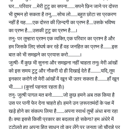
घर......परिवार .....मेरी टुटु का सपना.........सपने छिन जाने पर दोस्त
भी दुष्मन हो सकता है तनु.......सोच लो........बहुत छोटा सा प्रकरण
नहीं है यह........एक दोस्त की ज़िन्दगी का प्रष्न है.....उसके भविष्य
का प्रष्न है......उसकी टुटु का प्रष्न है......।
तनु- पर तुम्हारा प्रश्न एक व्यक्ति, एक परिवार का प्रश्न है और
हम जिसके लिए संघर्ष कर रहे हैं वह जनहित का प्रष्न है..........इस
बात को भी समझने का प्रयास करो..............।
जुत्षी- मैं कुछ भी सुनना और समझना नहीं चाहता तनु। मेरी आंखों
को इस समय टुटु और नौकरी दो ही दिखाई देते हैं............यदि, तुम
इनकार करोगे तो मेरी आंखों में खून भी उतर सकता है...........हाँ खून
भी..........। (कुर्त्ता पहनता रहता है।)
तनु- जुत्षी पागल मत बनो.............जो कुछ हमने अब तक किया है
उस पर पानी फेर देना चाहते हो। हमने उन ज़रूरतमंदों के पक्ष में
खड़े होने का संकल्प लिया है.........अपना स्वार्थ तुम्हें अंधा बना रहा
है। क्या इससे किसी प्रकार का बदलाव हो सकेगा? हम अंधेरे में
टटोलते हुए अपना हित साधन तो कर लेंगे पर जनता जो चौराहे पर