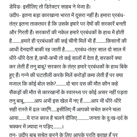
डेविड- इसीलिए तो डिरेक्टर साहब ने भेजा है।
उदीप- इतना बड़ा कारखाना भारत में दूसरा नहीं है। हमारा प्रबंध-
तंत्र इतना ताकतवर है कि उसके इषारे पर देषों की सरकारें बनती
और गिरती हैं। सरकारों की नकेल हमारे प्रबंधकों के हाथ में होती
है..........हमारे ही प्रबंधकों की कई चीनी मिलें भी हैं...........किसानों की
आधी देनदारी बाकी रह जाती है...........प्रबंध-तंत्र साल दो साल में
धीरे-धीरे देता है, कभी-कभी तो कई सालों में देता है, सरकारें क्या
कर लेती हैं तनु बाबू? सरकार के तंत्र हमारे प्रबंधकों के हाथ बिके
हुए हैं। गन्ने की घटतौली करके मिलें करोड़ों कमा लेती हैं पर क्या
मजाल कि कोई बोल सके?...........दो चार दस की मौत कौन कहे
सैकड़ों की मौत से कारखानों के स्वास्थ्य पर कोई असर नहीं पड़ता
तनु बाबू............आप अभी इस खेल में नए हैं.........आप भी धीरे-धीरे
सही रास्ते में ढल जाएँगे......इसीलिए मैं आपको सचेत करने चला
आया.........ये राज काज है चलने दीजिए.............जनता के दुःख-दर्द के
चक्कर में ज़्यादा न पड़िए..........।
तनु- उदीप बाबू सचेत करने के लिए आपके प्रति कृतज्ञ हूँ पर