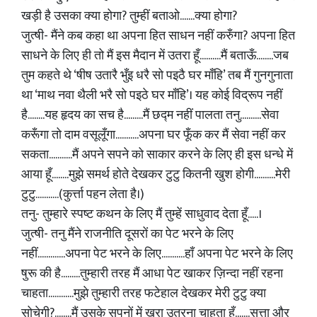
खड़ी है उसका क्या होगा? तुम्हीं बताओ.......क्या होगा?
जुत्षी- मैंने कब कहा था अपना हित साधन नहीं करुँगा? अपना हित
साधने के लिए ही तो मैं इस मैदान में उतरा हूँ..........मैं बताऊँ........जब
तुम कहते थे ‘षीष उतारै भुँइ धरै सो पइठै घर माँहि’ तब मैं गुनगुनाता
था ‘माथ नवा थैली भरै सो पइठे घर माँहि’। यह कोई विद्रूप नहीं
है........यह हृदय का सच है.........मैं छद्म नहीं पालता तनु..........सेवा
करूँगा तो दाम वसूलूँगा...........अपना घर फूँक कर मैं सेवा नहीं कर
सकता...........मैं अपने सपने को साकार करने के लिए ही इस धन्धे में
आया हूँ........मुझे समर्थ होते देखकर टुटु कितनी खुश होगी..........मेरी
टुटु...........(कुर्त्ता पहन लेता है।)
तनु- तुम्हारे स्पष्ट कथन के लिए मैं तुम्हें साधुवाद देता हूँ.....।
जुत्षी- तनु मैंने राजनीति दूसरों का पेट भरने के लिए
नहीं.............अपना पेट भरने के लिए...........हाँ अपना पेट भरने के लिए
षुरू की है.........तुम्हारी तरह मैं आधा पेट खाकर ज़िन्दा नहीं रहना
चाहता............मुझे तुम्हारी तरह फटेहाल देखकर मेरी टुटु क्या
सोचेगी?........मैं उसके सपनों में खरा उतरना चाहता हूँ.......सत्ता और