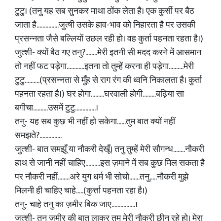
टुटु। (तनु यह सब सुनकर माथा ठोंक लेता है। एक कुर्सी पर बैठ
जाता है...............जुत्षी उसके हाव-भाव को निहारता है पर उसकी
प्रसन्नता जैसे बल्लियों उछल रही हो। वह कुर्ता पहनता रहता है।)
जुत्शी- क्यों बैठ गए तनु?........मेरी इतनी सी मदद करने में आसमान
तो नहीं फट पड़ेगा............इतना तो तुम्हें करना ही पड़ेगा..........मेरी
टुटु..........(प्रसन्नता से मुँह से राग रंग की ध्वनि निकालता है। कुर्ता
पहनता रहता है।) घर होगा.........घरवाली होगी.........बढ़िया सा
बगीचा..........उसमें टुटु..............।
तनु- यह सब कुछ भी नहीं हो सकेगा......तुम बात क्यों नहीं
समझते?...............
जुत्शी- बात समझूँ या नौकरी देखूँ। तनु तुम्हें मेरी सौगन्ध........नौकरी
हाथ से जानी नहीं चाहिए..........इस ज़माने में सब कुछ मिल सकता है
पर नौकरी नहीं........अरे युग धर्म भी सोचो.......तनु.....नौकरी मुझे
मिलनी ही चाहिए चाहे.....(कुर्त्ता पहनता रहा है।)
तनु- चाहे तनु का ज़मीर बिक जाए................।
जुत्शी- तनु ज़मीर की बात लाकर तुम मेरी नौकरी छीन रहे हो। मेरा