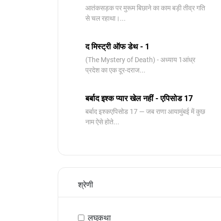
आतंकसड़क पर मुरूम बिछाने का काम बड़ी तीव्र गति
से चल रहाथा।...
द मिस्ट्री ऑफ डेथ - 1
(The Mystery of Death) - अध्याय 1आंध्र
प्रदेश का एक दूर-दराज...
बर्बाद इश्क प्यार खेल नहीं - एपिसोड 17
बर्बाद इश्कएपिसोड 17 — जब राणा आयामुंबई में कुछ
नाम ऐसे होते...
श्रेणी
लघुकथा