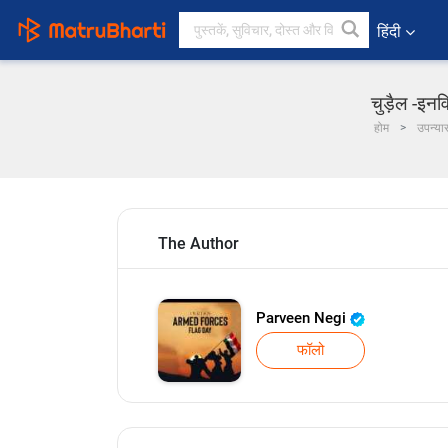
हिंदी
चुड़ैल -इन
होम
उपन्या
The Author
Parveen Negi
फॉलो