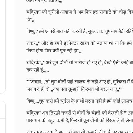
आने की प्रतीक्षा हो,,,
चंद्रिका की सुरीली आवाज ने अब फिर इस सन्नाटे को तोड़ दिया
हो'',,
विष्णु,," हमें आपसे बात नहीं करनी है, सुबह तक चुपचाप बैठी रह
शंकर,,"' और हां हमने इंस्पेक्टर साहब को बताया था ना कि हमें
लिया होगा फिर क्यों पूछ रही हो",,,
चंद्रिका,," अरे तुम दोनों तो नाराज हो गए हो, देखो ऐसी कोई ब
कर रही हूं,,,,,
"""अच्छा,,, तो तुम दोनों यहां लालच से नहीं आए हो, मुश्किल में
जवाब दे ही दो ,,क्या पता तुम्हारी किस्मत भी बदल जाए,,"''
विष्णु ,,,चुप करो हमें चुड़ैल के हाथों मरना नहीं है हमें कोई लालच 
चंद्रिका अब तिरछी नजरों से दोनों के चेहरों को देखती है ""',लग 
पास धन की बहुत कमी है, फिर तो तुम दोनों को रिस्क ले ही लेना
शंकर मुंह लटकाते हुए ,,"हां बात तो तुम्हारी ठीक हैं, पर यह 