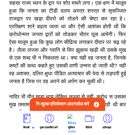
सहसा राज्य भवन के द्वार पर शोर मचने लगा। एक क्षण में मालूम
हुआ कि जनता का टीडी दलय अस्त्र शस्त्र से सृसज्जित
राजद्वार पर खड़ा दीवरो को तोडने की चेष्टा कर रहा हे।
प्रतिक्षण शारे बढता जाता था और ऐसी आशंका होती थी कि
क्रोधोन्मत्त जनता द्वारों को तोडकर भीतर घूस आयेगी। फिर
ऐसा मालूम हुआ कि कुछ लोग सीढिया लगाकर दीवार पर चढ़ रहे
है। लैला लज्जा और ग्लानि से सिर झुकाय खड़ी थी उसके मुख
से एक शब्द भी न निकलता था। क्या यही वह जनता है, जिनके
कष्टों की कथा कहते हुए उसकी वाणी उन्मत्त हो जाती थी? यही
वह अशक्त, दलित क्षुधा पीडित अत्याचार की वेदा से तड़पती हुई
जनता है जिस पर वह अपने को अर्पण कर चुकी थी।
नादिर भी मौन खड़ा थाय लेकिन लज्जा से नही, क्रोध स उसका
निःशुल्क एप्लिकेशन डाउनलोड करें
मुख तमतमा उठा था, आंखो से चिरगारियां निकल रही थी बार
बार ओठ चबाता और तलवार के कब्जे पर हाथ रखकर रह जाता
था वह बार बार लैला की ओर संतप्त नेत्रो से देखता था। जरा
इशारे की देर थी। उसका हुक्म पाते ही उसकी सेना इस विद्रोही
किताबें
मुक्त प्रकाशित करें
सुविचार
वीडियो
प्रोफाइल