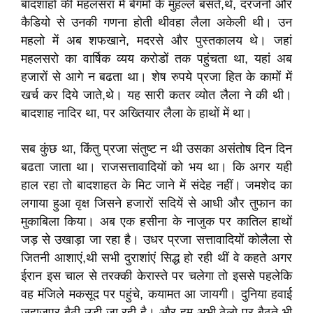
बादशाहो की महलसरा में बेगमों के मुहल्ले बसते,थे, दरजनो और
कैडियो से उनकी गणना होती थीवहा लैला अकेली थी। उन
महलो में अब शफखाने, मदरसे और पुस्तकालय थे। जहां
महलसरो का वार्षिक व्यय करोडों तक पहुंचता था, यहां अब
हजारों से आगे न बढता था। शेष रुपये प्रजा हित के कामों में
खर्च कर दिये जाते,थे। यह सारी कतर व्योत लैला ने की थी।
बादशाह नादिर था, पर अख्तियार लैला के हाथों में था।
सब कुंछ था, किंतु प्रजा संतुष्ट न थी उसका असंतोष दिन दिन
बढता जाता था। राजसत्तावादियों को भय था। कि अगर यही
हाल रहा तो बादशाहत के मिट जाने में संदेह नहीं। जमशेद का
लगाया हुआ वृक्ष जिसने हजारों सदियें से आधी और तुफान का
मुकाबिला किया। अब एक हसीना के नाजुक पर कातिल हाथों
जड़ से उखाड़ा जा रहा है। उधर प्रजा सत्तावादियों कोलैला से
जितनी आशाएं,थी सभी दुराशांएं सिद्ध हो रही थीं वे कहते अगर
ईरान इस चाल से तरक्की केरास्ते पर चलेगा तो इससे पहलेकि
वह मंजिले मकसूद पर पहुंचे, कयामत आ जायगी। दुनिया हवाई
जहाजपर बैठी उड़ी जा रही है। और हम अभी ठेलो पर बैठते भी