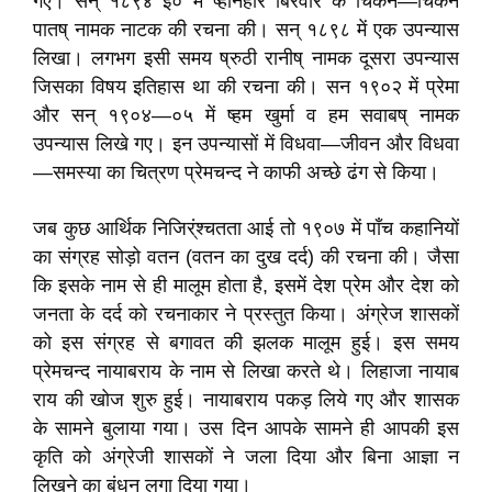
गए। सन्‌ १८९४ ई० में ष्होनहार बिरवार के चिकने—चिकने
पातष् नामक नाटक की रचना की। सन्‌ १८९८ में एक उपन्यास
लिखा। लगभग इसी समय ष्रुठी रानीष् नामक दूसरा उपन्यास
जिसका विषय इतिहास था की रचना की। सन १९०२ में प्रेमा
और सन्‌ १९०४—०५ में ष्हम खुर्मा व हम सवाबष् नामक
उपन्यास लिखे गए। इन उपन्यासों में विधवा—जीवन और विधवा
—समस्या का चित्रण प्रेमचन्द ने काफी अच्छे ढंग से किया।
जब कुछ आर्थिक निजिर्ंश्चतता आई तो १९०७ में पाँच कहानियों
का संग्रह सोड़ो वतन (वतन का दुख दर्द) की रचना की। जैसा
कि इसके नाम से ही मालूम होता है, इसमें देश प्रेम और देश को
जनता के दर्द को रचनाकार ने प्रस्तुत किया। अंग्रेज शासकों
को इस संग्रह से बगावत की झलक मालूम हुई। इस समय
प्रेमचन्द नायाबराय के नाम से लिखा करते थे। लिहाजा नायाब
राय की खोज शुरु हुई। नायाबराय पकड़ लिये गए और शासक
के सामने बुलाया गया। उस दिन आपके सामने ही आपकी इस
कृति को अंग्रेजी शासकों ने जला दिया और बिना आज्ञा न
लिखने का बंधन लगा दिया गया।