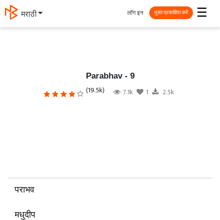
☰
लॉग इन
தமிழ்
मुक्त प्रकाशित करें
Parabhav - 9
(19.5k)
7.1k
1
2.5k
पराभव
मधुदीप