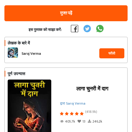
मुफ्त पढ़ें
इस पुस्तक को साझा करें:
लेखक के बारे में
फॉलो
Saroj Verma
पूर्ण उपन्यास
लागा चुनरी में दाग
द्वारा Saroj Verma
(418.9k)
405.7k
13
246.2k