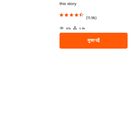
this story.
(11.9k)
9.1k
5.4k
मुफ्त पढ़ें