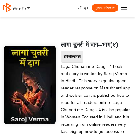
☰
लॉग इन
తెలుగు
मुक्त प्रकाशित करें
लागा चुनरी में दाग--भाग(४)
हिंदी महिला विशेष
Laga Chunari me Daag - 4 book
and story is written by Saroj Verma
in Hindi . This story is getting good
reader response on Matrubharti app
and web since it is published free to
read for all readers online. Laga
Chunari me Daag - 4 is also popular
in Women Focused in Hindi and it is
receiving from online readers very
fast. Signup now to get access to