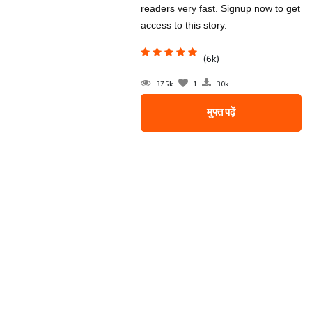
readers very fast. Signup now to get
access to this story.
(6k)
37.5k
1
30k
मुफ्त पढ़ें