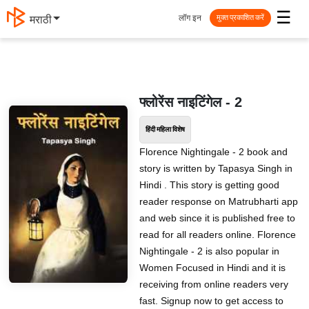
☰
लॉग इन
मराठी
मुक्त प्रकाशित करें
फ्लोरेंस नाइटिंगेल - 2
हिंदी महिला विशेष
Florence Nightingale - 2 book and
story is written by Tapasya Singh in
Hindi . This story is getting good
reader response on Matrubharti app
and web since it is published free to
read for all readers online. Florence
Nightingale - 2 is also popular in
Women Focused in Hindi and it is
receiving from online readers very
fast. Signup now to get access to