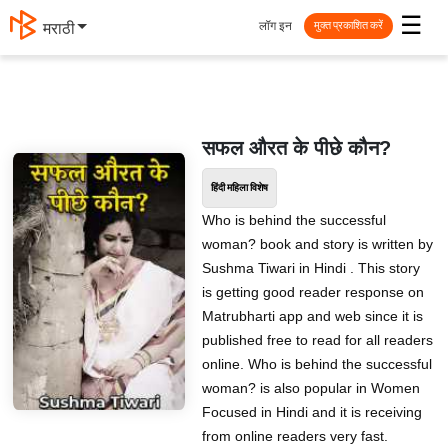
☰
लॉग इन
मराठी
मुक्त प्रकाशित करें
सफल औरत के पीछे कौन?
हिंदी महिला विशेष
Who is behind the successful
woman? book and story is written by
Sushma Tiwari in Hindi . This story
is getting good reader response on
Matrubharti app and web since it is
published free to read for all readers
online. Who is behind the successful
woman? is also popular in Women
Focused in Hindi and it is receiving
from online readers very fast.