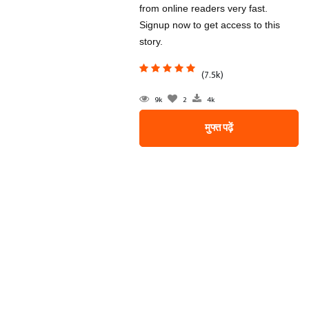
from online readers very fast.
Signup now to get access to this
story.
(7.5k)
9k
2
4k
मुफ्त पढ़ें