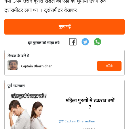
गया ..अब उसने दूसरी सैंडल की एडी को घुमाया उसमे एक
ट्रांसमीटर लगा था । ट्रांसमीटर देखकर
मुफ्त पढ़ें
इस पुस्तक को साझा करें:
लेखक के बारे में
फॉलो
Captain Dharnidhar
पूर्ण उपन्यास
महिला पुरूषों मे टकराव क्यों
?
द्वारा Captain Dharnidhar