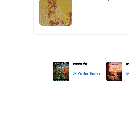
सावन के गीत
कव
द्वारा
Vandna Sharma
द्व