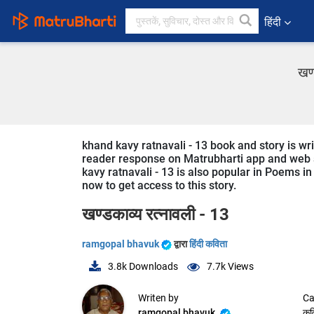
हिंदी
खण्
khand kavy ratnavali - 13 book and story is wri
reader response on Matrubharti app and web sin
kavy ratnavali - 13 is also popular in Poems in
now to get access to this story.
खण्‍डकाव्‍य रत्‍नावली - 13
ramgopal bhavuk
द्वारा
हिंदी कविता
3.8k
Downloads
7.7k
Views
Writen by
Ca
ramgopal bhavuk
कव