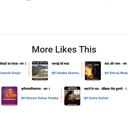
More Likes This
िताओं का संग्रह- भाग 1
चारपाई की व्यथा
शब्द और सत्य - भाग
ारा
prachi Gurjar
द्वारा
Vandna Sharma
द्वारा
Shivraj Bhok
श्रीरामचरितमानस - भाग 1
सादगी के स्वर : लेखिका गीता कुमारी - 1
द्वारा
Shivam Kumar Pandey
द्वारा
Geeta Kumari