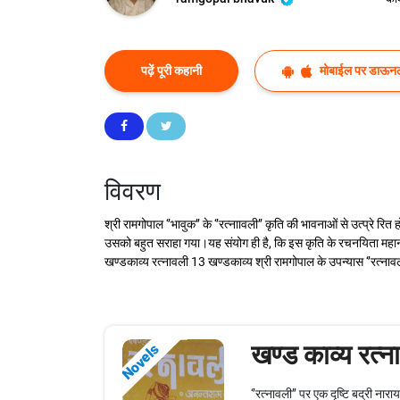
पढ़ें पूरी कहानी
मोबाईल पर डाऊनल
विवरण
श्री रामगोपाल ‘’भावुक’’ के ‘’रत्नाावली’’ कृति की भावनाओं से उत्प्रे रि
उसको बहुत सराहा गया।यह संयोग ही है, कि इस कृति के रचनयिता महानगरों 
खण्‍डकाव्‍य रत्‍नावली 13 खण्‍डकाव्‍य श्री रामगोपाल के उपन्‍यास ‘’रत्‍ना
खण्ड काव्य रत्न
Novels
‘’रत्‍नावली’’ पर एक दृष्टि बद्री न