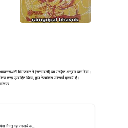
तोगीर अब्बानसअली विराजदार ने (रत्ना’वली) का संस्कृेत अनुवाद कर दिया।
 तरह प्रवाहित किया, कुछ रेखांकित पंक्तियॉं दृष्ट‍व्यी हैं।
‍वालियर
गा किन्‍तु वह रचनायें क...