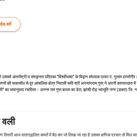
ोड करें
त हो उसको अंतर्राष्ट्री य संस्कृनत पत्रिका ‘’विश्वीभाषा’’ के विद्वान संपादक प्रवर पं. गुलाम दस्
की चकाचोंध से दूर आंचलिक क्षेत्र निवासी कवि श्री अनन्तगराम गुप्त् ने अपनी काव्यरधारा में किस
वली’’ का भावानुवाद रचयिता :- अनन्‍त राम गुप्‍त बल्‍ला का डेरा, झांसी रोड़ भवभूति नगर (डबरा) जि. ग्
ा वली
ारायण तिवारी आज वातानुकूलित कमरों में बैठ कर जो लिखा जा रहा है उसका क्षणिक प्रचार तो मिल जाये