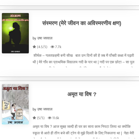
पड़ा था | इन
संस्मरण (मेरे जीवन का अविस्मरणीय क्षण)
by उषा जरवाल
(4.5/5)
7.7k
शीर्षक – गलतफ़हमी बनी सीख बात उन दिनों की है जब मैं पाँचवी कक्षा में पढ़ती
थी | मेरे गाँव का प्राथमिक विद्यालय नदी के पार था | नदी पर एक छोटा – सा पुल
बना हुआ था जिसे पार करके हम अपनी मंजिल तक पहुँचते थे | जब मन करता तो
विद्यालय से आते समय हम कभी – कभी उ
अमृत या विष ?
by उषा जरवाल
(5/5)
11.6k
अमृत या विष ? आज सुबह जल्दी ही घर का सारा काम निपटा लिया था क्योंकि
स्कूल से आते ही तीन बजे की ट्रेन से मुझे दिल्ली के लिए निकलना था | नेहा मेरी