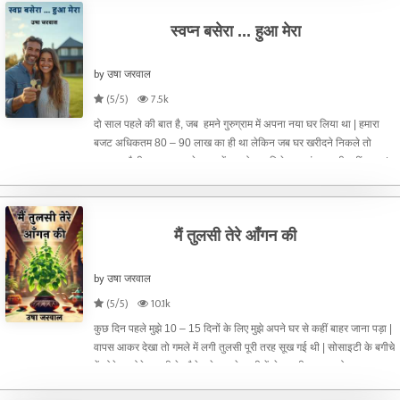
स्वप्न बसेरा ... हुआ मेरा
by उषा जरवाल
(5/5)
7.5k
दो साल पहले की बात है, जब हमने गुरुग्राम में अपना नया घर लिया था | हमारा
बजट अधिकतम 80 – 90 लाख का ही था लेकिन जब घर खरीदने निकले तो
गुरुग्राम जैसी जगह पर इतने बजट में घर तो खूब मिले पर पसंद एक भी नहीं आया |
किसी में कमरों का साइज छोटा था तो किसी में रसो
मैं तुलसी तेरे आँगन की
by उषा जरवाल
(5/5)
10.1k
कुछ दिन पहले मुझे 10 – 15 दिनों के लिए मुझे अपने घर से कहीं बाहर जाना पड़ा |
वापस आकर देखा तो गमले में लगी तुलसी पूरी तरह सूख गई थी | सोसाइटी के बगीचे
में छोटे – छोटे तुलसी के पौधे लगे हुए थे, उसी में से तुलसी का एक छोटा – सा
पौधा लाकर मैंने गमले में लगा