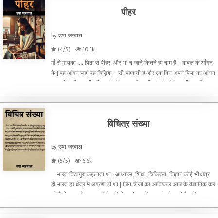
पीहर
by उषा जरवाल
(4/5)
10.3k
माँ से मायका .... पिता से पीहर, और भी न जाने कितने ही नाम हैं – बाबुल के आँगन
के | वह आँगन जहाँ वह चिड़िया – सी चहकती है और एक दिन अपने पिया का आँगन
महकाने के लिए उसी आँगन को छोड़कर चली जाती है | जो आँगन कभी उसकी
किलकारियों से गूँजा करता था, कभी उसकी नटखट –
विचित्र संख्या
by उषा जरवाल
(5/5)
6.6k
भारत विश्वगुरु कहलाता था | आध्यात्म, शिक्षा, चिकित्सा, विज्ञान कोई भी क्षेत्र
हो भारत हर क्षेत्र में अग्रणी ही था | जिन चीजों का आविष्कार आज के वैज्ञानिक कर
रहे हैं वो भारत के महापुरुषों ने सदियों पहले कर दिया था | बड़े - बड़े वैज्ञानिक आज
भी 'चरक संहित