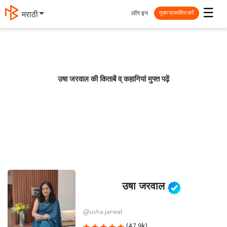
☰
लॉग इन
मराठी
मुक्त प्रकाशित करें
उषा जरवाल की किताबें व् कहानियां मुफ्त पढ़ें
उषा जरवाल
@usha.jarwal
(47.9k)