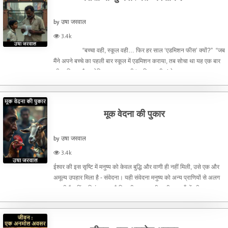
by उषा जरवाल
3.4k
“बच्चा वही, स्कूल वही… फिर हर साल ‘एडमिशन फीस’ क्यों?” “जब
मैंने अपने बच्चे का पहली बार स्कूल में एडमिशन कराया, तब सोचा था यह एक बार
की प्रक्रिया है… लेकिन हर साल वही ‘एडमिशन फीस’ देखकर एक सवाल उठता
है — आखिर क्यों?” “हर साल ‘री-एडमिशन
मूक वेदना की पुकार
by उषा जरवाल
3.4k
ईश्वर की इस सृष्टि में मनुष्य को केवल बुद्धि और वाणी ही नहीं मिली, उसे एक और
अमूल्य उपहार मिला है - संवेदना। यही संवेदना मनुष्य को अन्य प्राणियों से अलग
बनाती है। किंतु विडंबना यह है कि वही मनुष्य कभी-कभी उन आँखों की भाषा पढ़ना
भूल जाता है, जिनमें शब्द नह