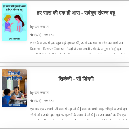
हर सास की एक ही आस - सर्वगुण संपन्न बहू
by उषा जरवाल
(5/5)
7.5k
शहर के बाज़ार में एक बहुत बड़ी इमारत थी, उसमें एक भव्य समारोह का आयोजन
किया था | जिस पर लिखा था - “यहाँ से आप अपनी पसंद के अनुसार ‘बहू’ चुन
सकती हैं |” देखते ही देखते औरतों का एक हुजूम वहाँ जमा होने लगा | सभी जल्दी से
जल्दी उस इमारत में दाख़िल होने के लिए ब
शिकंजी - सी ज़िंदगी
by उषा जरवाल
(5/5)
6.5k
एक बार एक आचार्य जी कक्षा में पढ़ा रहे थे | कक्षा के सभी छात्र रुचिपूर्वक उन्हें सुन
रहे थे और उनके द्वारा पूछे गए प्रश्नों के जवाब दे रहे थे | पर उन छात्रों के बीच एक
छात्र ऐसा भी था जो कक्षा में चुपचाप और गुमसुम बैठा हुआ था | वैसे तो आचार्य जी ने
पहले ह