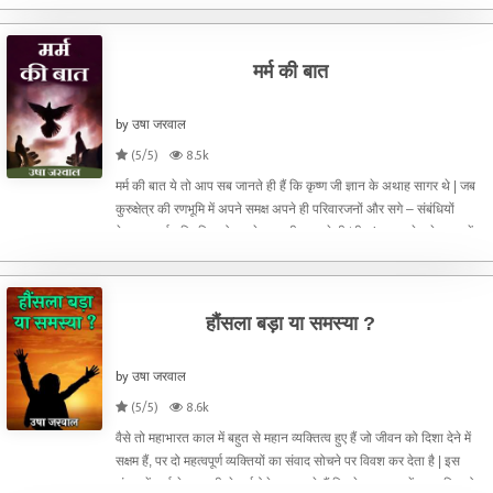
आ रही थी इसलिए सोचा कि प
मर्म की बात
by उषा जरवाल
(5/5)
8.5k
मर्म की बात ये तो आप सब जानते ही हैं कि कृष्ण जी ज्ञान के अथाह सागर थे | जब
कुरुक्षेत्र की रणभूमि में अपने समक्ष अपने ही परिवारजनों और सगे – संबंधियों
देखकर अर्जुन विचलित हो गए थे तब श्री कृष्ण ने ही ‘गीता’ का उपदेश देकर उन्हें
इस संशय से
हौंसला बड़ा या समस्या ?
by उषा जरवाल
(5/5)
8.6k
वैसे तो महाभारत काल में बहुत से महान व्यक्तित्व हुए हैं जो जीवन को दिशा देने में
सक्षम हैं, पर दो महत्वपूर्ण व्यक्तियों का संवाद सोचने पर विवश कर देता है | इस
संवाद में कर्ण ने कृष्ण जी से कई ऐसे प्रश्न पूछे हैं जिनके कारण उन्हें अपमानित होना