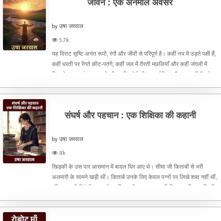
जीवन : एक अनमोल अवसर
by उषा जरवाल
5.7k
यह विराट सृष्टि अनंत रूपों, रंगों और जीवों से परिपूर्ण है। कहीं नभ में उड़ते पक्षी हैं,
कहीं धरती पर रेंगते कीट-पतंगे, कहीं जल में तैरती मछलियाँ और कहीं जंगलों में
विचरते पशु। परंतु इन सबके बीच यदि कोई जीवन सर्वाधिक सौभाग्यशाली है, तो वह
है मानव जीवन। यह
संघर्ष और पहचान : एक शिक्षिका की कहानी
by उषा जरवाल
8k
खिड़की के उस पार आसमान में बादल घिर आए थे। सीमा जी किताबों से भरी
अलमारी के सामने खड़ी थीं। किताबें उनके लिए केवल पन्नों पर लिखे शब्द नहीं थीं,
बल्कि उनकी ज़िंदगी का आईना थीं। उन्हें पढ़ाना उतना ही प्रिय था जितना किसी
को सांस लेना।लेकिन जीवन हर किसी को आस