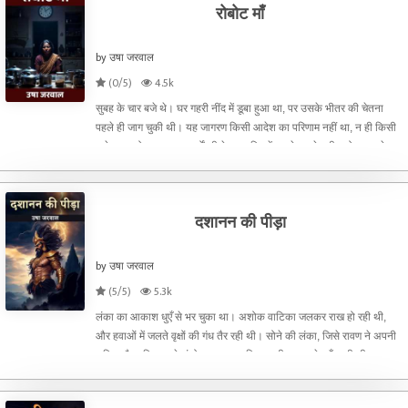
रोबोट माँ
by उषा जरवाल
(0/5)
4.5k
सुबह के चार बजे थे। घर गहरी नींद में डूबा हुआ था, पर उसके भीतर की चेतना
पहले ही जाग चुकी थी। यह जागरण किसी आदेश का परिणाम नहीं था, न ही किसी
अपेक्षा का बोझ। यह उन वर्षों की देन था, जिनमें उसने अपने शरीर को समय से
पहले उठना सिखा दिया था—इस विश्वास के साथ क
दशानन की पीड़ा
by उषा जरवाल
(5/5)
5.3k
लंका का आकाश धुएँ से भर चुका था। अशोक वाटिका जलकर राख हो रही थी,
और हवाओं में जलते वृक्षों की गंध तैर रही थी। सोने की लंका, जिसे रावण ने अपनी
शक्ति और बुद्धिमत्ता से संजोया था, आज विनाश की आहट से काँप रही थी। रावण
अपने महल की सबसे ऊँची मीनार पर अकेला खड़ा