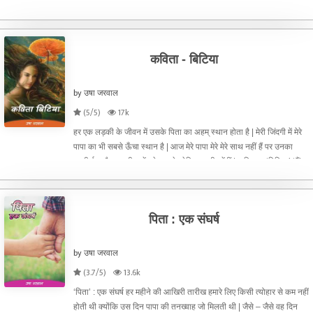
दोस्त है जो एक मल्टीनेशनल कंपनी में काम करती है | आज उसे ‘विशिष्ट प्रबंधक’
का अवार्ड मिलने जा रहा है | हम दोन
कविता - बिटिया
by उषा जरवाल
(5/5)
17k
हर एक लड़की के जीवन में उसके पिता का अहम् स्थान होता है | मेरी जिंदगी में मेरे
पापा का भी सबसे ऊँचा स्थान है | आज मेरे पापा मेरे मेरे साथ नहीं हैं पर उनका
आशीर्वाद और उनकी यादें हमेशा मुझे प्रेरित करती रहेंगीं | कविता – ‘बिटिया’ ‘मैं’
पापा की प्यारी ‘बि
पिता : एक संघर्ष
by उषा जरवाल
(3.7/5)
13.6k
‘पिता’ : एक संघर्ष हर महीने की आखिरी तारीख हमारे लिए किसी त्योहार से कम नहीं
होती थी क्योंकि उस दिन पापा की तनख्वाह जो मिलती थी | जैसे – जैसे वह दिन