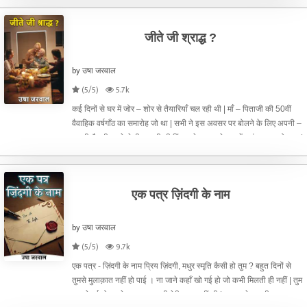
जीते जी श्राद्ध ?
by उषा जरवाल
(5/5)
5.7k
कई दिनों से घर में जोर – शोर से तैयारियाँ चल रही थी | माँ – पिताजी की 50वीं
वैवाहिक वर्षगाँठ का समारोह जो था | सभी ने इस अवसर पर बोलने के लिए अपनी –
अपनी तैयारी पहले से ही कर ली थी किंतु ज्येष्ठ पुत्र के मन में भयंकर ऊहापोह था |
सभी मेहमान समारोह में विशि
एक पत्र ज़िंदगी के नाम
by उषा जरवाल
(5/5)
9.7k
एक पत्र - ज़िंदगी के नाम प्रिय ज़िंदगी, मधुर स्मृति कैसी हो तुम ? बहुत दिनों से
तुमसे मुलाक़ात नहीं हो पाई । ना जाने कहाँ खो गई हो जो कभी मिलती ही नहीं | तुम
जब से गई हो तबसे एक एक बार भी मेरी खबर नहीं ली | आज मुझे तुम्हारी बहुत याद