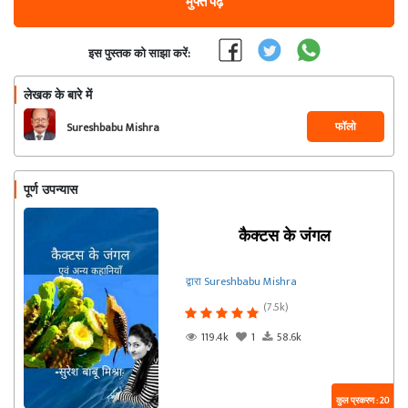
मुफ्त पढ़ें
इस पुस्तक को साझा करें:
लेखक के बारे में
फॉलो
Sureshbabu Mishra
पूर्ण उपन्यास
कैक्टस के जंगल
द्वारा Sureshbabu Mishra
(7.5k)
119.4k
1
58.6k
कुल प्रकरण : 20