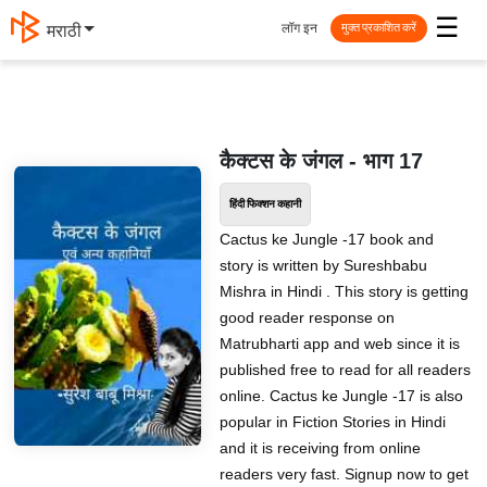
☰
लॉग इन
मराठी
मुक्त प्रकाशित करें
कैक्टस के जंगल - भाग 17
हिंदी फिक्शन कहानी
Cactus ke Jungle -17 book and
story is written by Sureshbabu
Mishra in Hindi . This story is getting
good reader response on
Matrubharti app and web since it is
published free to read for all readers
online. Cactus ke Jungle -17 is also
popular in Fiction Stories in Hindi
and it is receiving from online
readers very fast. Signup now to get