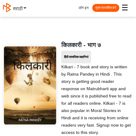
☰
लॉग इन
मराठी
मुक्त प्रकाशित करें
किलकारी - भाग ७
हिंदी सामाजिक कहानियां
Kilkari - 7 book and story is written
by Ratna Pandey in Hindi . This
story is getting good reader
response on Matrubharti app and
web since it is published free to read
for all readers online. Kilkari - 7 is
also popular in Moral Stories in
Hindi and it is receiving from online
readers very fast. Signup now to get
access to this story.