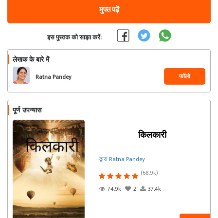
मुफ्त पढ़ें
इस पुस्तक को साझा करें:
लेखक के बारे में
फॉलो
Ratna Pandey
पूर्ण उपन्यास
किलकारी
द्वारा Ratna Pandey
(68.9k)
74.9k
2
37.4k