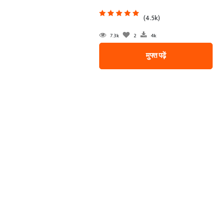
(4.5k)
7.3k
2
4k
मुफ्त पढ़ें