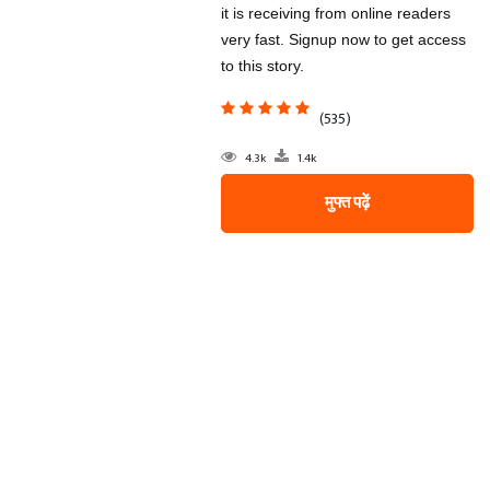
it is receiving from online readers
very fast. Signup now to get access
to this story.
(535)
4.3k
1.4k
मुफ्त पढ़ें