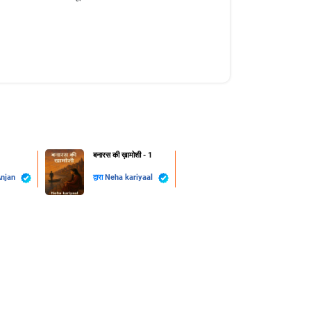
बनारस की ख़ामोशी - 1
Anjan
द्वारा
Neha kariyaal