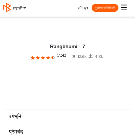
☰
लॉग इन
தமிழ்
मुक्त प्रकाशित करें
Rangbhumi - 7
(7.5k)
12.6k
4.8k
रंगभूमि
प्रेमचंद