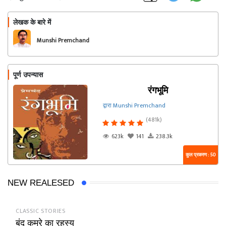
लेखक के बारे में
फॉलो
Munshi Premchand
पूर्ण उपन्यास
रंगभूमि
द्वारा Munshi Premchand
(481k)
623k
141
238.3k
कुल प्रकरण : 50
NEW REALESED
CLASSIC STORIES
बंद कमरे का रहस्य