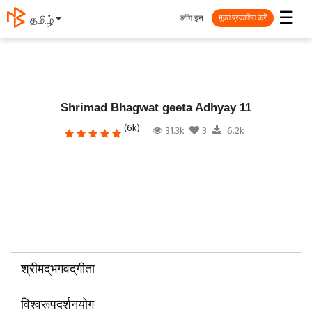
☰
लॉग इन
தமிழ்
मुक्त प्रकाशित करें
Shrimad Bhagwat geeta Adhyay 11
(6k)
31.3k
3
6.2k
श्रीमद्‌भगवद्‌गीता
विश्वरूपदर्शनयोग