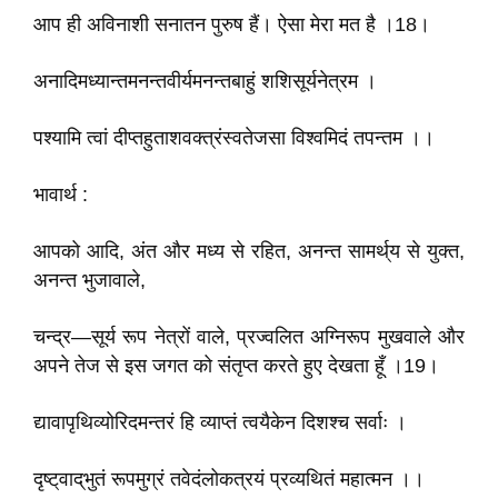
आप ही अविनाशी सनातन पुरुष हैं। ऐसा मेरा मत है ।18।
अनादिमध्यान्तमनन्तवीर्यमनन्तबाहुं शशिसूर्यनेत्रम ।
पश्यामि त्वां दीप्तहुताशवक्त्रंस्वतेजसा विश्वमिदं तपन्तम ।।
भावार्थ :
आपको आदि, अंत और मध्य से रहित, अनन्त सामर्थ्‌य से युक्त,
अनन्त भुजावाले,
चन्द्र—सूर्य रूप नेत्रों वाले, प्रज्वलित अग्निरूप मुखवाले और
अपने तेज से इस जगत को संतृप्त करते हुए देखता हूँ ।19।
द्यावापृथिव्योरिदमन्तरं हि व्याप्तं त्वयैकेन दिशश्च सर्वाः ।
दृष्ट्‌वाद्‌भुतं रूपमुग्रं तवेदंलोकत्रयं प्रव्यथितं महात्मन ।।