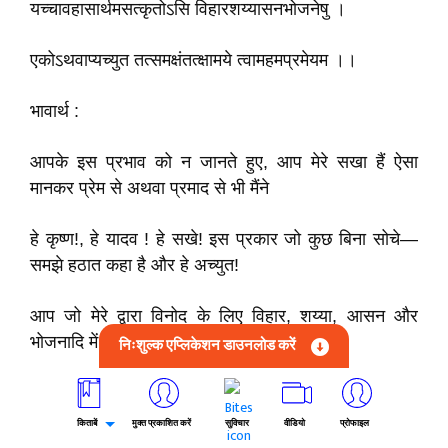
यच्चावहासार्थमसत्कृतोऽसि विहारशय्यासनभोजनेषु ।
एकोऽथवाप्यच्युत तत्समक्षंतत्क्षामये त्वामहमप्रमेयम ।।
भावार्थ :
आपके इस प्रभाव को न जानते हुए, आप मेरे सखा हैं ऐसा
मानकर प्रेम से अथवा प्रमाद से भी मैंने
हे कृष्ण!, हे यादव ! हे सखे! इस प्रकार जो कुछ बिना सोचे—
समझे हठात कहा है और हे अच्युत!
आप जो मेरे द्वारा विनोद के लिए विहार, शय्या, आसन और
भोजनादि में अकेले अथवा उन सखाओं के सामने भी
निःशुल्क एप्लिकेशन डाउनलोड करें
अपमानित किए गए हैं— वह सब अपराध अप्रमेयस्वरूप अर्थात
अचिन्त्य प्रभाव वाले आपसे मैं क्षमा करवाता हूँ । 41—42।
किताबें
मुक्त प्रकाशित करें
सुविचार
वीडियो
प्रोफाइल