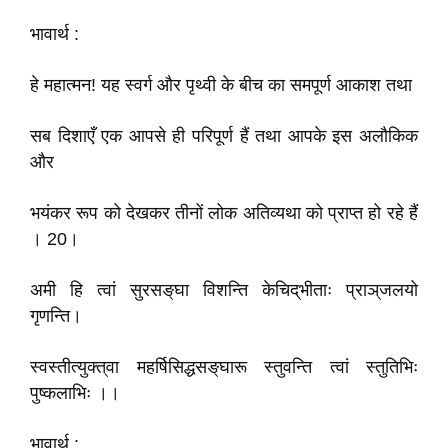
भावार्थ :
हे महात्मन! यह स्वर्ग और पृथ्वी के बीच का समपूर्ण आकाश तथा
सब दिशाएँ एक आपसे ही परिपूर्ण हैं तथा आपके इस अलौकिक
और
भयंकर रूप को देखकर तीनों लोक अतिव्यथा को प्राप्त हो रहे हैं
। 20।
अमी हि त्वां सुरसङ्‌घा विशन्ति केचिद्‌भीताः प्राञ्‌जलयो
गृणन्ति।
स्वस्तीत्युक्त्‌वा महर्षिसिद्धसङ्‌घारू स्तुवन्ति त्वां स्तुतिभिः
पुष्कलाभिः ।।
भावार्थ :