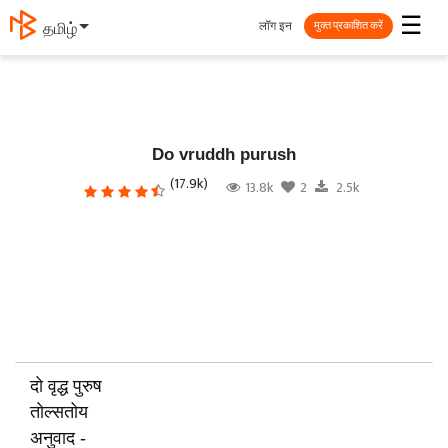
☰
लॉग इन
தமிழ்
मुक्त प्रकाशित करें
Do vruddh purush
(17.9k)
13.8k
2
2.5k
दो वृद्ध पुरुष
तोल्सतोय
अनुवाद -