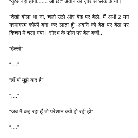
“कुछ नही होगा....... आं छः” अवनि को ज़ोर से छींक आयी।
“देखो बोला था ना, चलो उठो और बेड पर बेठो, मैं अभी 2 मग
गरमागरम कॉफ़ी बना कर लाता हूँ” अवनि को बेड पर बैठा पर
किचन में चला गया। सौरभ के फोन पर बेल बजी..
“हेल्लो”
“....”
“हाँ माँ मुझे याद है”
“....”
“जब मैं कह रहा हूँ तो परेशान क्यों हो रही हो”
“....”