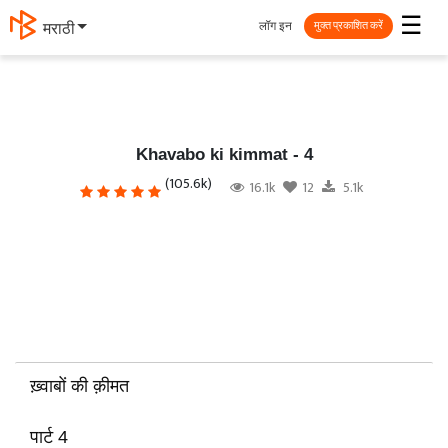
☰
लॉग इन
தமிழ்
मुक्त प्रकाशित करें
Khavabo ki kimmat - 4
(105.6k)
16.1k
12
5.1k
ख़्वाबों की क़ीमत
पार्ट 4