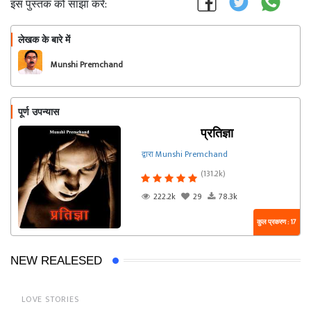
इस पुस्तक को साझा करें:
लेखक के बारे में
फॉलो
Munshi Premchand
पूर्ण उपन्यास
प्रतिज्ञा
द्वारा Munshi Premchand
(131.2k)
222.2k
29
78.3k
कुल प्रकरण : 17
NEW REALESED
LOVE STORIES