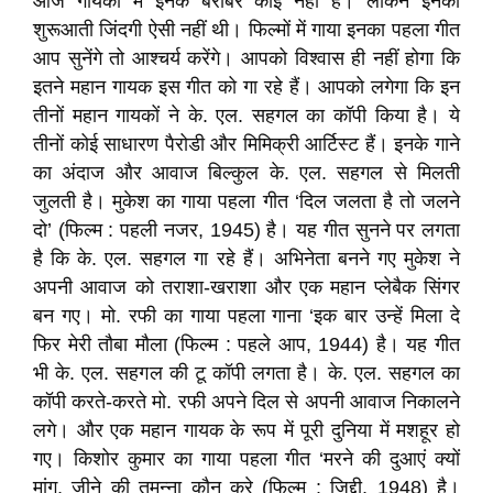
आज गायकी में इनके बराबर कोई नहीं है। लेकिन इनकी
शुरूआती जिंदगी ऐसी नहीं थी। फिल्‍मों में गाया इनका पहला गीत
आप सुनेंगे तो आश्‍चर्य करेंगे। आपको विश्‍वास ही नहीं होगा कि
इतने महान गायक इस गीत को गा रहे हैं। आपको लगेगा कि इन
तीनों महान गायकों ने के. एल. सहगल का कॉपी किया है। ये
तीनों कोई साधारण पैरोडी और मिमिक्री आर्टिस्‍ट हैं। इनके गाने
का अंदाज और आवाज बिल्‍कुल के. एल. सहगल से मिलती
जुलती है। मुकेश का गाया पहला गीत ‘दिल जलता है तो जलने
दो’ (फिल्‍म : पहली नजर, 1945) है। यह गीत सुनने पर लगता
है कि के. एल. सहगल गा रहे हैं। अभिनेता बनने गए मुकेश ने
अपनी आवाज को तराशा-खराशा और एक महान प्‍लेबैक सिंगर
बन गए। मो. रफी का गाया पहला गाना ‘इक बार उन्‍हें मिला दे
फिर मेरी तौबा मौला (फिल्‍म : पहले आप, 1944) है। यह गीत
भी के. एल. सहगल की टू कॉपी लगता है। के. एल. सहगल का
कॉपी करते-करते मो. रफी अपने दिल से अपनी आवाज निकालने
लगे। और एक महान गायक के रूप में पूरी दुनिया में मशहूर हो
गए। किशोर कुमार का गाया पहला गीत ‘मरने की दुआएं क्‍यों
मांगू, जीने की तमन्‍ना कौन करे (फिल्‍म : जिद्दी, 1948) है।