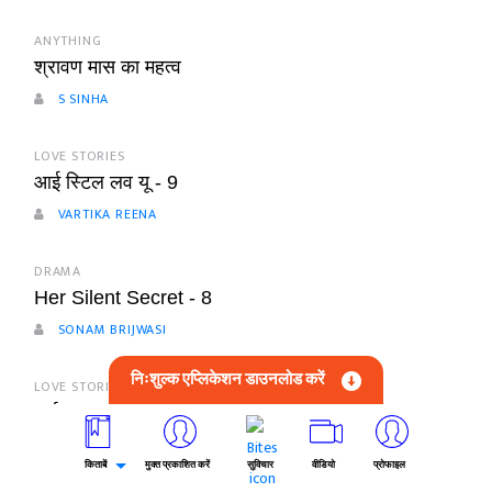
ANYTHING
श्रावण मास का महत्व
S SINHA
LOVE STORIES
आई स्टिल लव यू - 9
VARTIKA REENA
DRAMA
Her Silent Secret - 8
SONAM BRIJWASI
निःशुल्क एप्लिकेशन डाउनलोड करें
LOVE STORIES
बर्बाद इश्क प्यार खेल नहीं - एपिसोड 18
KAJAL JHA
किताबें
मुक्त प्रकाशित करें
सुविचार
वीडियो
प्रोफाइल