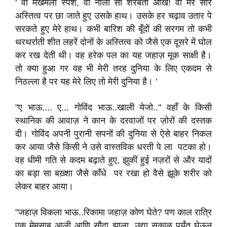
' वो मखमली स्पर्श, वो नीली सी शरबती आँखें! वो मेरे सारे
अस्तित्व पर छा जाते हुए उसके हाथ। उसके हर चढ़ाव उतार पे
सरकते हुए मेरे हाथ। कभी बारिश की बूँदों की सरगम तो कभी
थरथर्राती शीत लहरें दोनों के अस्तित्व को जैसे एक दूसरे में घोल
कर रख देती थी। वह हरेक पल का यह जहाज़ मूक साक्षी है।
तो क्या हुआ गर वह भी मेरी तरह दुनिया के लिए एकदम से
निठल्ला है पर यह मेरे लिए तो मेरी दुनिया है। '
"ए भाऊ.... ए... गोविंद भाऊ..खाली येजो.." वहाँ के किसी
स्थानिक की आवाज़ ने कान के दरवाजों पर ज़ोरों की दस्तक
दी। गोविंद अपनी पुरानी सपनों की दुनिया से ऐसे बाहर निकल
कर आया जैसे किसी ने उसे वास्तविक धरती पे ला पटका हो।
वह धीमी गति से कदम बढ़ाते हुए, झुकीं हुई नज़रों से और यादों
का बड़ा सा बख़्शा जैसे काँधे पर रखा हो वैसे झूके शरीर को
लेकर बाहर आया।
"जहाज़ विकला भाऊ..रिकामा जहाज़ कोण घेते? पण काल रात्रि
एक मेमसाब आली आणि सौदा झाला, उद्या सकाळ पर्यंत घेऊन