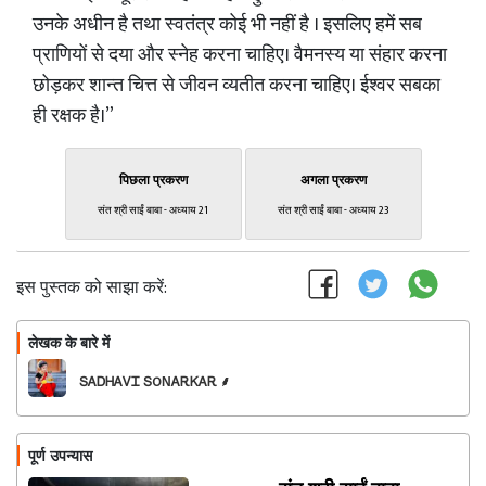
उनके अधीन है तथा स्वतंत्र कोई भी नहीं है । इसलिए हमें सब
प्राणियों से दया और स्नेह करना चाहिए। वैमनस्य या संहार करना
छोड़कर शान्त चित्त से जीवन व्यतीत करना चाहिए। ईश्वर सबका
ही रक्षक है।”
पिछला प्रकरण
अगला प्रकरण
संत श्री साईं बाबा - अध्याय 21
संत श्री साईं बाबा - अध्याय 23
इस पुस्तक को साझा करें:
लेखक के बारे में
फॉलो
ՏᎪᎠᎻᎪᏙᏆ ՏOΝᎪᎡᏦᎪᎡ ⸙
पूर्ण उपन्यास