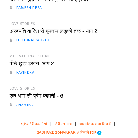
RAMESH DESAI
LOVE STORIES
अरबपति वारिस से गुमनाम लड़की तक - भाग 2
FICTIONAL WORLD
MOTIVATIONAL STORIES
पीछे छूटा इंसान- भाग 2
RAVINDRA
LOVE STORIES
एक आम सी प्रेम कहानी - 6
ANAMIKA
श्रेष्ठ हिंदी कहानियां
|
हिंदी उपन्यास
|
आध्यात्मिक कथा किताबें
|
ՏᎪᎠᎻᎪᏙᏆ ՏOΝᎪᎡᏦᎪᎡ ⸙ किताबें PDF