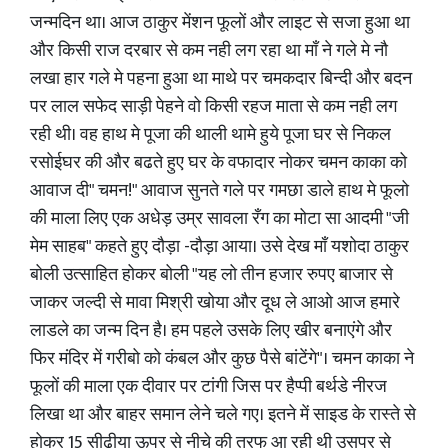
जन्मदिन था। आज ठाकुर मेंशन फूलों और लाइट से सजा हुआ था
और किसी राज दरबार से कम नही लग रहा था माँ ने गले मे नौ
लखा हार गले मे पहना हुआ था माथे पर चमकदार बिन्दी और बदन
पर लाल सफेद साड़ी पेहने वो किसी रहज माता से कम नही लग
रही थी। वह हाथ मे पूजा की थाली थामे हुये पूजा घर से निकल
रसोईघर की और बढते हुए घर के वफादार नोकर चमन काका को
आवाज दी" चमन!" आवाज सुनते गले पर गमछा डाले हाथ मे फूलो
की माला लिए एक अधेड़ उम्र सावला रँग का मोटा सा आदमी "जी
मेम साहब" कहते हुए दौड़ा -दौड़ा आया। उसे देख माँ यशोदा ठाकुर
बोली उत्साहित होकर बोली "यह लो तीन हजार रुपए बाजार से
जाकर जल्दी से मावा मिश्री खोया और दूध ले आओ आज हमारे
लाडले का जन्म दिन है। हम पहले उसके लिए खीर बनाएंगे और
फिर मंदिर में गरीबो को कंबल और कुछ पैसे बांटेंगे"। चमन काका ने
फूलों की माला एक दीवार पर टांगी जिस पर हैप्पी बर्थडे नीरज
लिखा था और बाहर समान लेने चले गए। इतने में साइड के रास्ते से
होकर 15 सीढ़ीया ऊपर से नीचे की तरफ आ रही थी उसपर से