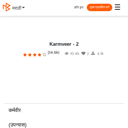
☰
लॉग इन
मराठी
मुक्त प्रकाशित करें
Karmveer - 2
(34.6k)
10.4k
2
4.1k
कर्मवीर
(उपन्यास)