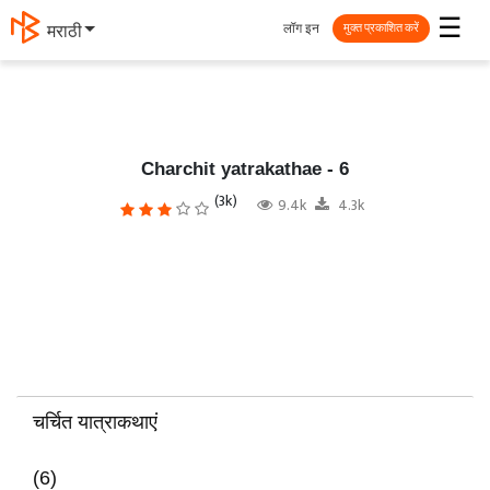
☰
लॉग इन
मराठी
मुक्त प्रकाशित करें
Charchit yatrakathae - 6
(3k)
9.4k
4.3k
चर्चित यात्राकथाएं
(6)