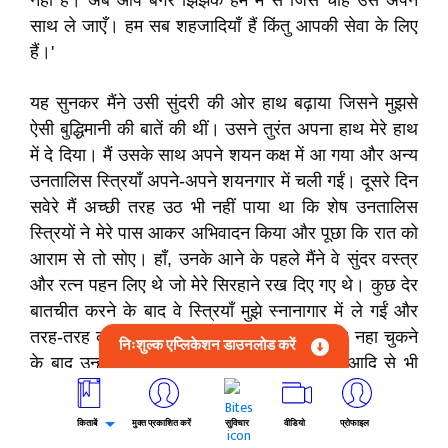
नहीं है। अब आप बगैर झिझक हम में से जिसे चाहें उसे अपने
साथ ले जाएँ। हम सब शहजादियाँ हैं किंतु आपकी सेवा के लिए
हैं।'
यह सुनकर मैंने उसी सुंदरी की ओर हाथ बढ़ाया जिसने मुझसे
ऐसी बुद्धिमानी की बातें की थीं। उसने तुरंत अपना हाथ मेरे हाथ
में दे दिया। मैं उसके साथ अपने शयन कक्ष में आ गया और अन्य
उनतालिस स्त्रियाँ अपने-अपने शयनगार में चली गईं। दूसरे दिन
सवेरे मैं अच्छी तरह उठ भी नहीं पाया था कि शेष उनतालिस
स्त्रियों ने मेरे पास आकर अभिवादन किया और पूछा कि रात को
आराम से तो सोए। हाँ, उनके आने के पहले मैंने वे सुंदर वस्त्र
और रत्न पहन लिए थे जो मेरे सिरहाने रख दिए गए थे। कुछ देर
बातचीत करने के बाद वे स्त्रियाँ मुझे स्नानागार में ले गईं और
तरह-तरह की मालिश करके मुझे स्नान कराया। मेरे नहा चुकने
निःशुल्क एप्लिकेशन डाउनलोड करें
के बाद उन्होंने दूसरे वस्त्राभूषण जो पहले वस्त्र आदि से भी
उत्तम थे मुझे पहनाया। इसके बाद सारे दिन, बल्कि आधी रात
तक पहले दिन की तरह हास-परिहास, किस्सा-कहानी, खाना-
किताबें
मुक्त प्रकाशित करें
सुविचार
वीडियो
प्रोफाइल
पीना और राग-रंग चलता रहा। आधी रात हुई तो उन्होंने कहा कि