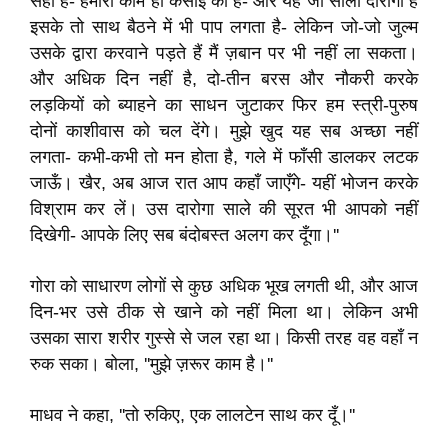
सही है- हमारा काम ही कसाई का है- और यह जो साला दारोगा है
इसके तो साथ बैठने में भी पाप लगता है- लेकिन जो-जो जुल्म
उसके द्वारा करवाने पड़ते हैं मैं ज़बान पर भी नहीं ला सकता।
और अधिक दिन नहीं है, दो-तीन बरस और नौकरी करके
लड़कियों को ब्याहने का साधन जुटाकर फिर हम स्त्री-पुरुष
दोनों काशीवास को चल देंगे। मुझे खुद यह सब अच्छा नहीं
लगता- कभी-कभी तो मन होता है, गले में फाँसी डालकर लटक
जाऊँ। खैर, अब आज रात आप कहाँ जाएँगे- यहीं भोजन करके
विश्राम कर लें। उस दारोगा साले की सूरत भी आपको नहीं
दिखेगी- आपके लिए सब बंदोबस्त अलग कर दूँगा।''
गोरा को साधारण लोगों से कुछ अधिक भूख लगती थी, और आज
दिन-भर उसे ठीक से खाने को नहीं मिला था। लेकिन अभी
उसका सारा शरीर गुस्से से जल रहा था। किसी तरह वह वहाँ न
रुक सका। बोला, ''मुझे ज़रूर काम है।''
माधव ने कहा, ''तो रुकिए, एक लालटेन साथ कर दूँ।''