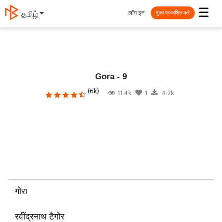
☰
लॉग इन
தமிழ்
मुक्त प्रकाशित करें
Gora - 9
(6k)
11.4k
1
4.2k
गोरा
रवींद्रनाथ टैगोर