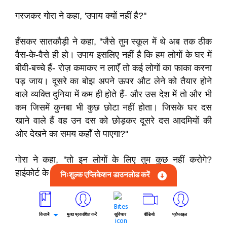
गरजकर गोरा ने कहा, 'उपाय क्यों नहीं है?''
हँसकर सातकौड़ी ने कहा, ''जैसे तुम स्कूल में थे अब तक ठीक
वैस-के-वैसे ही हो। उपाय इसलिए नहीं है कि हम लोगों के घर में
बीवी-बच्चे हैं- रोज़ कमाकर न लाएँ तो कई लोगों का फाका करना
पड़ जाय। दूसरे का बोझ अपने ऊपर औट लेने को तैयार होने
वाले व्यक्ति दुनिया में कम ही होते हैं- और उस देश में तो और भी
कम जिसमें कुनबा भी कुछ छोटा नहीं होता। जिसके घर दस
खाने वाले हैं वह उन दस को छोड़कर दूसरे दस आदमियों की
ओर देखने का समय कहाँ से पाएगा?''
गोरा ने कहा, ''तो इन लोगों के लिए तुम कुछ नहीं करोगे?
हाईकोर्ट के सामने यदि.... ''
निःशुल्क एप्लिकेशन डाउनलोड करें
अधीर होकर सातकौड़ी ने कहा, ''अरे, तुम यह क्यों नहीं देखते
कि एक अंग्रेज़ ज़ख्मी हुआ है। हर अंग्रेज़ राजा है- छोटे
किताबें
मुक्त प्रकाशित करें
सुविचार
वीडियो
प्रोफाइल
अंग्रेज़ को मारना भी छोटे किस्म का राज-विद्रोह ही है।