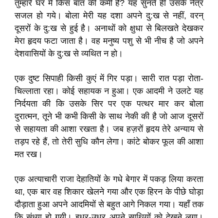
तुम्हारे घर में किस बात की कमी है? यह सुनते ही उसके नेत्र
सजल हो गये। बोला मेरी यह दशा अपने दु:ख से नहीं, वरन्
दूसरों के दु:ख से हुई है। अनाथों को क्षुधा से बिलखते देखकर
मेरा हृदय फटा जाता है। वह मनुष्य पशु से भी नीच है जो अपने
देशवासियों के दु:ख से व्यथित न हो।
एक दुष्ट सिपाही किसी कुएं में गिर पड़ा। सारी रात पड़ा रोता-
चिल्लाता रहा। कोई सहायक न हुआ। एक आदमी ने उलटे यह
निर्दयता की कि उसके सिर पर एक पत्थर मार कर बोला
दुरात्मन, तूने भी कभी किसी के साथ नेकी की है जो आज दूसरों
से सहायता की आशा रखता है। जब हज़रों हृदय तेरे अन्याय से
तड़प रहे हैं, तो तेरी सुधि कौन लेगा। कांटे बोकर फूल की आशा
मत रख।
एक अत्याचारी राजा देहातियों के गधे बेगार में पकड़ लिया करता
था, एक बार वह शिकार खेलने गया और एक हिरन के पीछे घोड़ा
दौड़ाता हुआ अपने आदमियों से बहुत आगे निकल गया। यहाँ तक
कि संध्‍या हो गयी। इधर-उधर अपने साथियों को देखने लगा।