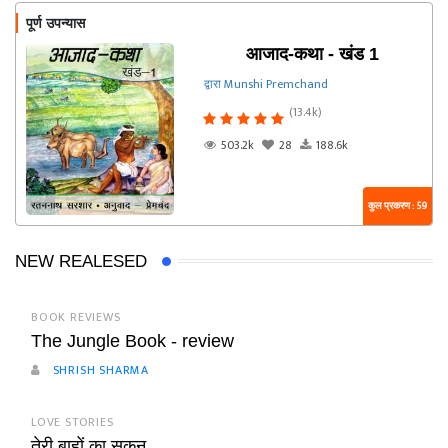
पूर्ण उपन्यास
आजाद-कथा - खंड 1
द्वारा Munshi Premchand
(13.4k)
503.2k
28
188.6k
कुल प्रकरण : 59
NEW REALESED
BOOK REVIEWS
The Jungle Book - review
SHRISH SHARMA
LOVE STORIES
तेरी बाहों का सुकून