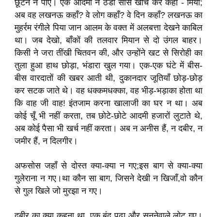
छूटने न पाए। एक आदमी ने ठंडी साँस खींच कर कहा - मियाँ;
अब वह लखनऊ कहाँ? वे लोग कहाँ? वे दिन कहाँ? लखनऊ का
मुहर्रम रंगीले पिया जान आलम के वक्त में अलबत्ता देखने काबिल
था। जब देखो, बाँकों की तलवार मियान से दो उंगल बाहर।
किसी ने जरा तींखी चितवन की, और उन्होंने खट से सिरोही का
तुला हुआ हाथ छोड़ा, भंडारा खुल गया। एक-एक घंटे में बीस-
बीस वारदातों की खबर आती थी, दुकानदार जूतियाँ छोड़-छोड़
कर सटक जाते थे। वह धक्कमधक्का, वह भीड़-भड़ाका होता था
कि वाह जी वाह! इंतजाम करना खालाजी का घर न था। अब
कोई चूँ भी नहीं करता, तब छोटे-छोटे आदमी हजारों लुटाते थे,
अब कोई पैसा भी खर्च नहीं करता। अब न अनीस हैं, न दबीर, न
जमीर हैं, न दिलगीर।
अफसोस जहाँ से दोस्त क्या-क्या न गए;इस बाग से क्या-क्या
गुलेराना न गए।था कौन सा बाग, जिसने देखी न खिजाँ,वो कौन
से गुल खिले जो मुरझा न गए।
दबीर का क्या कहना था, एक बंद पढ़ा और सुननेवाले लोट गए।