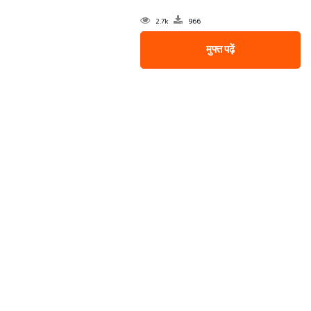
2.7k
966
मुफ्त पढ़ें