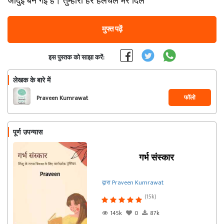
जादुई बन गई है। तुम्हारी हर हलचल मेरे दिल
मुफ्त पढ़ें
इस पुस्तक को साझा करें:
लेखक के बारे में
फॉलो
Praveen Kumrawat
पूर्ण उपन्यास
गर्भ संस्कार
द्वारा Praveen Kumrawat
(15k)
145k
0
87k