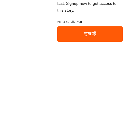
fast. Signup now to get access to
this story.
4.8k
2.4k
मुफ्त पढ़ें