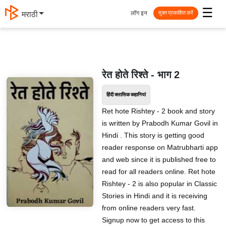
☰
लॉग इन
मराठी
मुक्त प्रकाशित करें
रेत होते रिश्ते - भाग 2
हिंदी क्लासिक कहानियां
Ret hote Rishtey - 2 book and story
is written by Prabodh Kumar Govil in
Hindi . This story is getting good
reader response on Matrubharti app
and web since it is published free to
read for all readers online. Ret hote
Rishtey - 2 is also popular in Classic
Stories in Hindi and it is receiving
from online readers very fast.
Signup now to get access to this