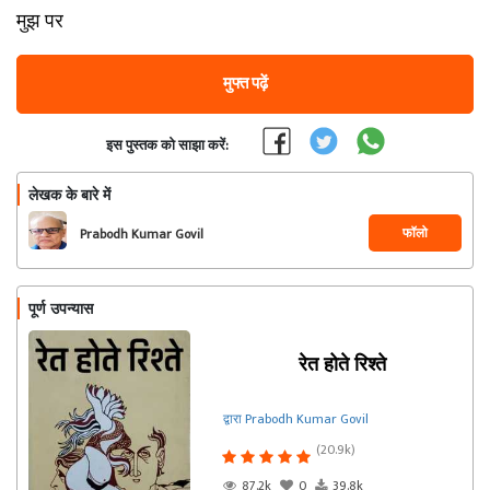
मुझ पर
मुफ्त पढ़ें
इस पुस्तक को साझा करें:
लेखक के बारे में
फॉलो
Prabodh Kumar Govil
पूर्ण उपन्यास
रेत होते रिश्ते
द्वारा Prabodh Kumar Govil
(20.9k)
87.2k
0
39.8k