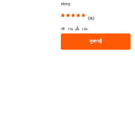
story.
(3k)
7.5k
3.8k
मुफ्त पढ़ें