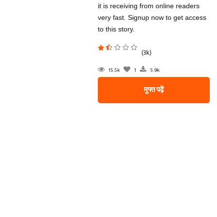
it is receiving from online readers
very fast. Signup now to get access
to this story.
(3k)
15.5k
1
5.9k
मुफ्त पढ़ें